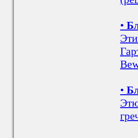
•
Бл
Эти
Гар
Bew
•
Бл
Этю
гре