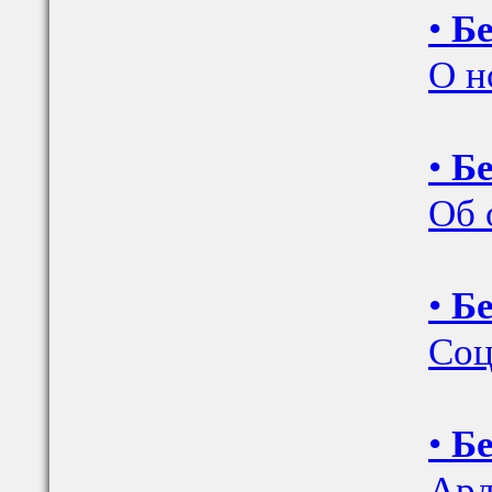
•
Бе
О н
•
Бе
Об 
•
Бе
Соц
•
Бе
Ард