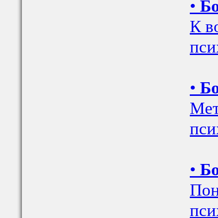
•
Бо
К в
пси
•
Бо
Мет
пси
•
Бо
Пон
пси