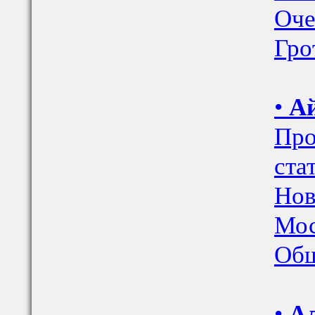
Оче
Гро
•
Ай
Про
ста
Нов
Мос
Общ
•
Ал