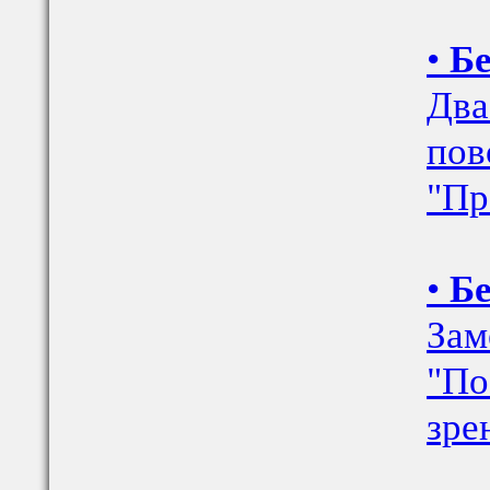
•
Бе
Два
пов
"Пр
•
Бе
Зам
"По
зре