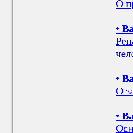
О п
•
Ва
Рен
чел
•
Ва
О з
•
Ва
Осн