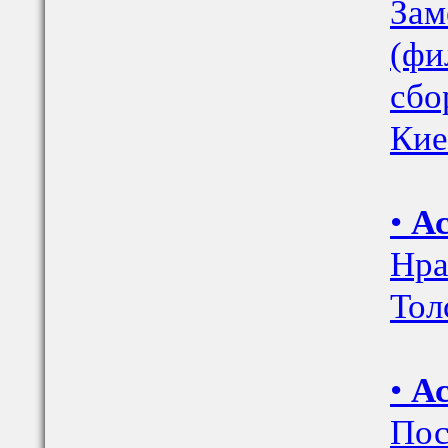
Зам
(фи
сбо
Кие
•
Ас
Нра
Тол
•
Ас
Пос