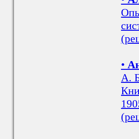
Опы
сис
(ре
•
Ан
А. 
Кни
190
(ре