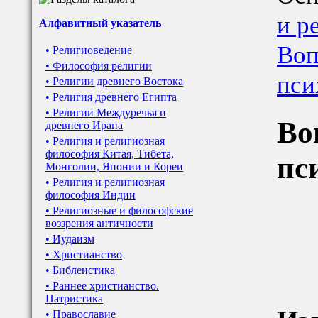
и р
Алфавитный указатель
Воп
• Религиоведение
• Философия религии
пси
• Религии древнего Востока
• Религия древнего Египта
• Религии Междуречья и
Во
древнего Ирана
• Религия и религиозная
философия Китая, Тибета,
пс
Монголии, Японии и Кореи
• Религия и религиозная
философия Индии
• Религиозные и философские
воззрения античности
• Иудаизм
• Христианство
• Библеистика
• Раннее христианство.
Патристика
• Православие