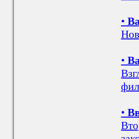
•
Ва
Нов
•
Ва
Взг
фил
•
Вв
Вто
зак