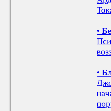
Ток
•
Бе
Пси
воз
•
Бл
Джо
нач
пор