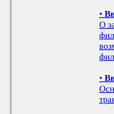
•
Вв
О з
фил
воз
фил
•
Вв
Осн
тра