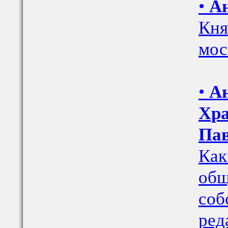
•
Ан
Кня
мос
•
Ан
Хра
Пав
Как
общ
соб
ред