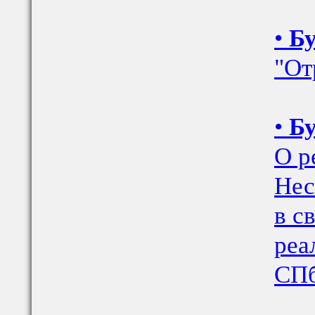
•
Бу
"От
•
Бу
О р
Нес
в с
реа
СПб