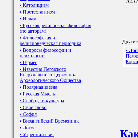
XLI
• Католицизм
• Протестантизм
• Ислам
• Русская религиозная философия
(по авторам)
• Философская и
Другие
религиоведческая периодика
• Вопросы философии и
•
Лоп
психологии
Памят
Корса
• Гермес
• Известия Пермского
Епархиального Церковно-
Археологического Общества
• Полярная звезда
• Русская Мысль
• Свобода и культура
• Свое слово
• София
• Византийский Временник
• Логос
Как
• Утренний свет