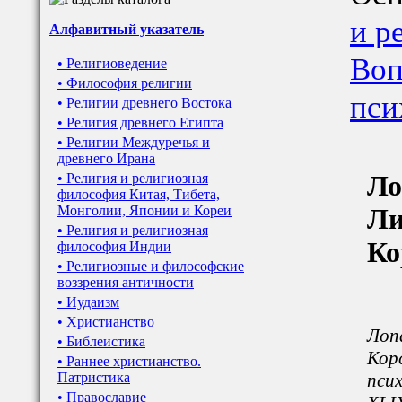
и р
Алфавитный указатель
Воп
• Религиоведение
• Философия религии
пси
• Религии древнего Востока
• Религия древнего Египта
• Религии Междуречья и
древнего Ирана
Ло
• Религия и религиозная
философия Китая, Тибета,
Монголии, Японии и Кореи
Ли
• Религия и религиозная
Ко
философия Индии
• Религиозные и философские
воззрения античности
• Иудаизм
• Христианство
Лоп
• Библеистика
Кор
• Раннее христианство.
Патристика
псих
• Православие