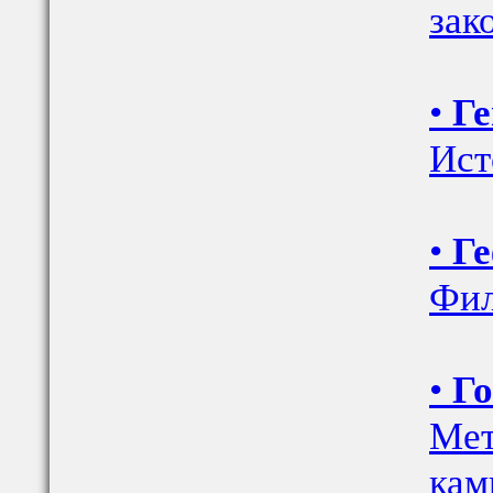
зак
•
Ге
Ист
•
Ге
Фил
•
Го
Мет
кам