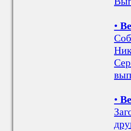
Вып.
•
Ве
Соб
Ник
Сер
вып.
•
Ве
Заг
дру