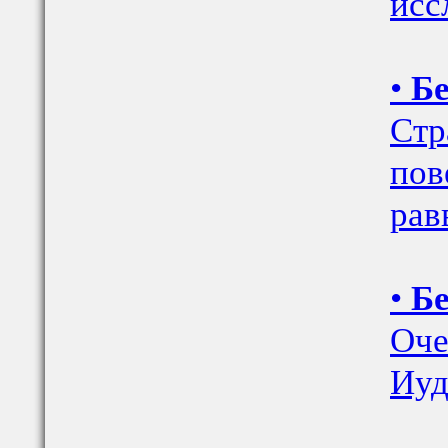
исс
•
Бе
Стр
пов
рав
•
Бе
Оче
Иуд