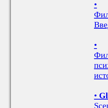
•
Фил
Вве
•
Фил
пси
ист
•
Gl
Scep