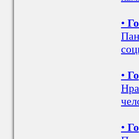
•
Го
Пан
соц
•
Го
Нра
чел
•
Го