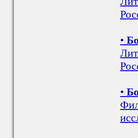
Лит
Рос
•
Бо
Лит
Рос
•
Бо
Фил
исс