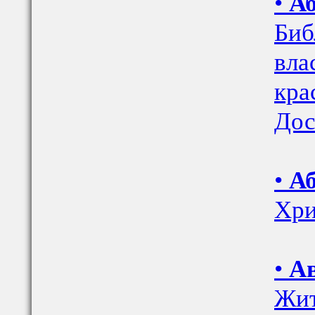
•
Аб
Биб
вла
кра
Дос
•
Аб
Хри
•
А
Жит