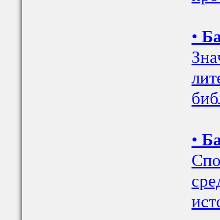
•
Ба
Зна
лит
биб
•
Б
Спо
сре
ист