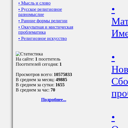
• Мысль и слово
•
• Русское религиозное
разномыслие
Мат
• Ранние формы религии
• Оккультная и мистическая
Име
проблематика
• Религиозное искусство
•
На сайте:
1
посетитель
Посетителей сегодня:
1
Нов
Просмотров всего:
10575833
Сбо
В среднем за месяц:
49885
В среднем за сутки:
1655
про
В среднем за час:
70
Подробнее...
•