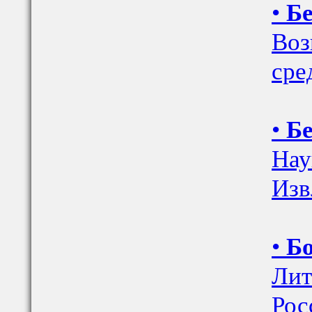
•
Бе
Воз
сре
•
Бе
Нау
Изв
•
Бо
Лит
Рос