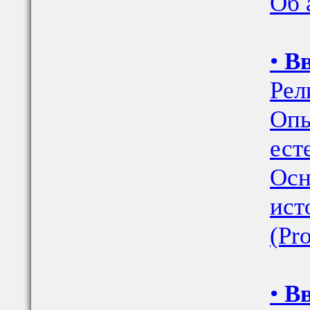
Об 
•
Вв
Рел
Опы
ест
Осн
ист
(Pr
•
Вв