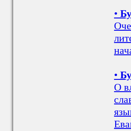
•
Бу
Оче
лит
нач
•
Бу
О в
сла
язы
Ева