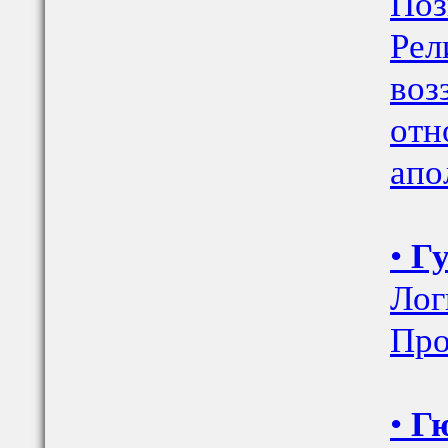
Поз
Рел
воз
отн
апо
•
Гу
Лог
Про
•
Гю