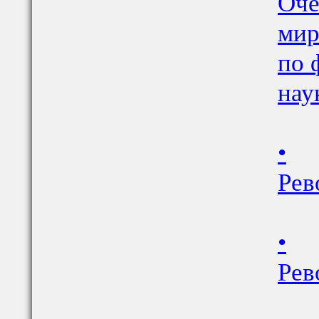
Оче
мир
по 
нау
•
Рев
•
Рев