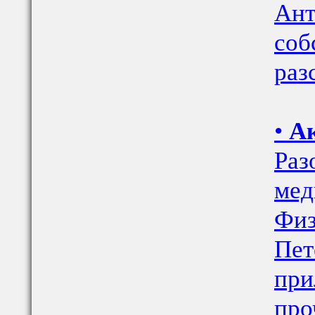
Ант
соб
раз
•
Ак
Раз
мед
Физ
Пет
при
про