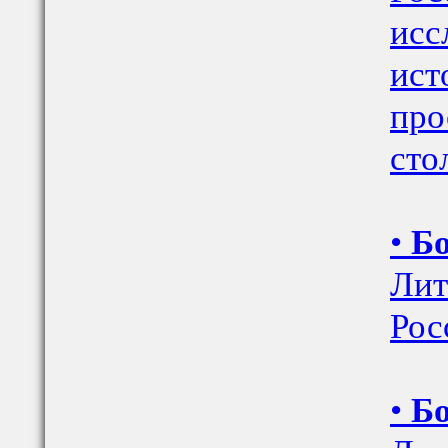
исс
ист
про
сто
•
Бо
Лит
Росс
•
Бо