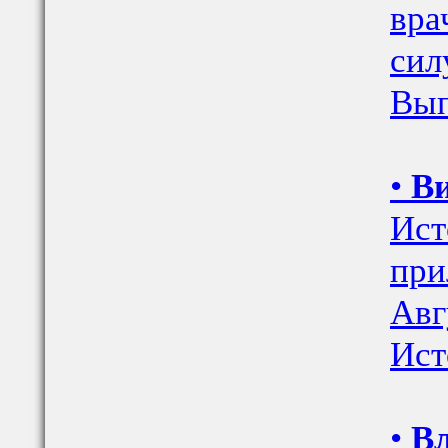
вра
сил
Вып
•
Ви
Ист
при
Авг
Ист
•
Вл