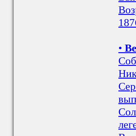
Воз
187
•
Ве
Соб
Ник
Сер
вып
Сол
лег