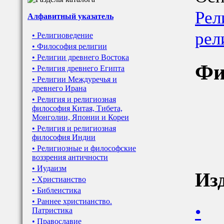
Рел
Алфавитный указатель
рел
• Религиоведение
• Философия религии
• Религии древнего Востока
Фи
• Религия древнего Египта
• Религии Междуречья и
древнего Ирана
• Религия и религиозная
философия Китая, Тибета,
Монголии, Японии и Кореи
• Религия и религиозная
философия Индии
• Религиозные и философские
воззрения античности
• Иудаизм
Из
• Христианство
• Библеистика
• Раннее христианство.
•
Патристика
• Православие