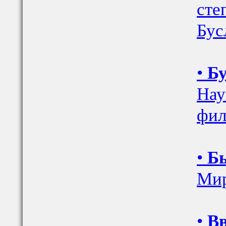
сте
Бус
•
Бу
Нау
фил
•
Бы
Мир
•
Вв