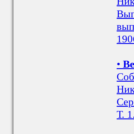
Ник
Вып
вып
190
•
Ве
Соб
Ник
Сер
Т. 