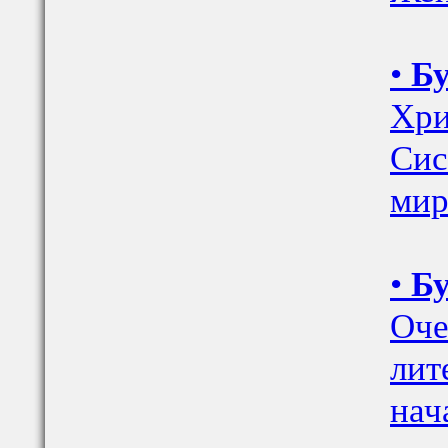
•
Бу
Хри
Сис
мир
•
Бу
Оче
лит
нач