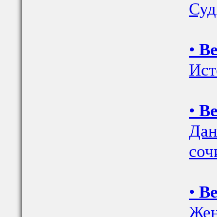
Суд
•
Ве
Ист
•
Ве
Дан
соч
•
Ве
Жен