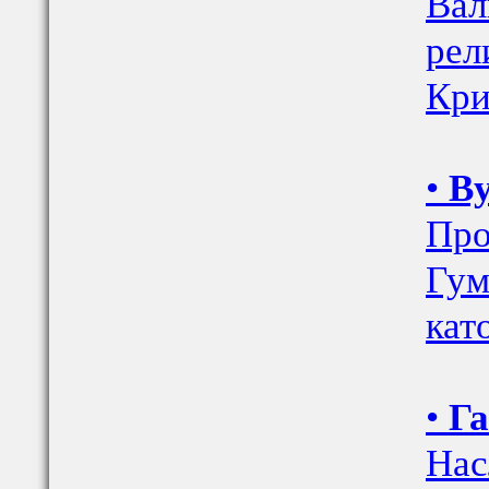
Вал
рел
Кри
•
Ву
Про
Гум
кат
•
Га
Нас