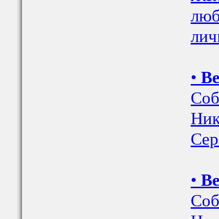
люб
лич
•
Ве
Соб
Ник
Сер
•
Ве
Соб