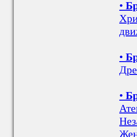
•
Бр
Хри
дви
•
Бр
Дре
•
Бр
Ате
Нез
Же