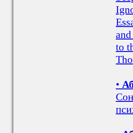
Igno
Ess
and
to t
Tho
•
Аб
Сон
пси