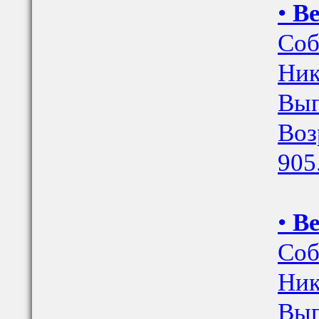
•
Ве
Соб
Ник
Вып
Воз
905
•
Ве
Соб
Ник
Вып