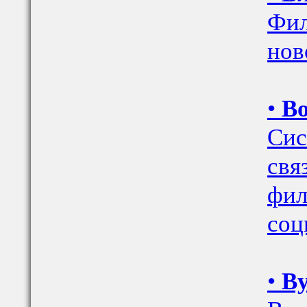
Фил
нов
•
Во
Сис
свя
фил
соц
•
Ву