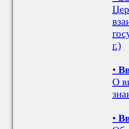
Цер
вза
гос
г.)
•
Вв
О в
зна
•
Вв