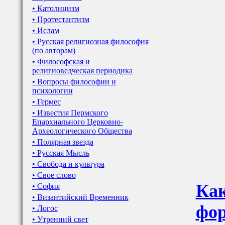
• Католицизм
• Протестантизм
• Ислам
• Русская религиозная философия
(по авторам)
• Философская и
религиоведческая периодика
• Вопросы философии и
психологии
• Гермес
• Известия Пермского
Епархиального Церковно-
Археологического Общества
• Полярная звезда
• Русская Мысль
• Свобода и культура
• Свое слово
Как
• София
• Византийский Временник
фор
• Логос
• Утренний свет