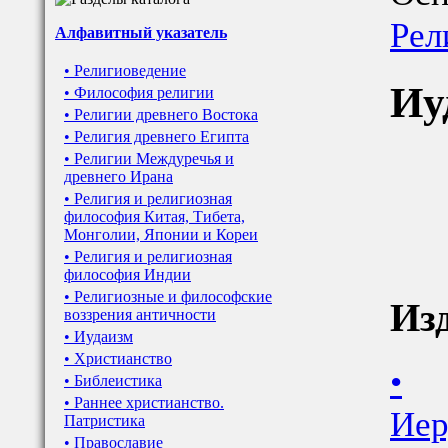
Рел
Алфавитный указатель
• Религиоведение
Иу
• Философия религии
• Религии древнего Востока
• Религия древнего Египта
• Религии Междуречья и
древнего Ирана
• Религия и религиозная
философия Китая, Тибета,
Монголии, Японии и Кореи
• Религия и религиозная
философия Индии
• Религиозные и философские
Из
воззрения античности
• Иудаизм
• Христианство
•
• Библеистика
• Раннее христианство.
Иер
Патристика
• Православие