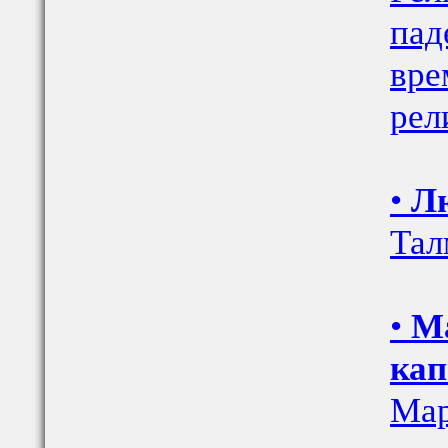
пад
вре
рел
•
Лю
Тал
•
Ма
кап
Мар