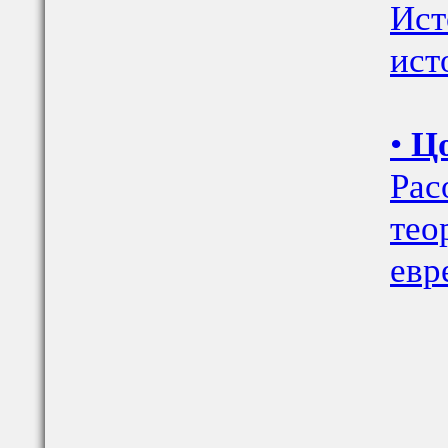
Ист
ист
•
Ц
Рас
тео
евр