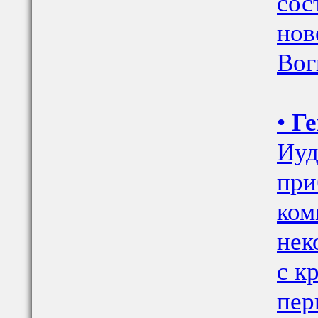
сос
нов
Вог
•
Ге
Иуд
при
ком
нек
с к
пер