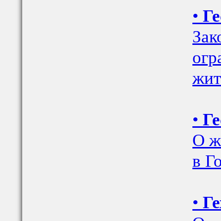
•
Ге
Зак
огр
жит
•
Ге
О ж
в Г
•
Ге