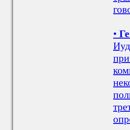
гов
•
Ге
Иуд
при
ком
нек
пол
тре
опр