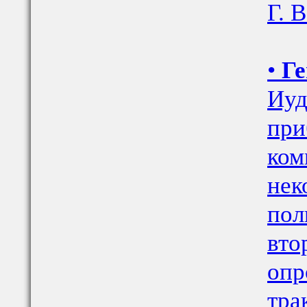
Г. 
•
Ге
Иуд
при
ком
нек
пол
вто
опр
тра