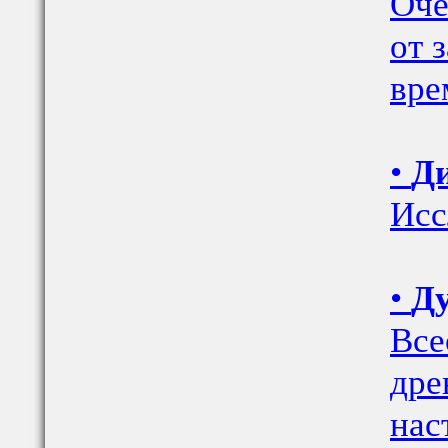
Оче
от 
вре
•
Ди
Исс
•
Ду
Все
дре
нас