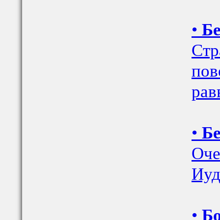
•
Бе
Стр
пов
рав
•
Бе
Оче
Иуд
•
Бо