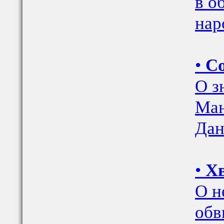
в о
нар
•
С
О з
Ман
Дан
•
Хв
О н
обв