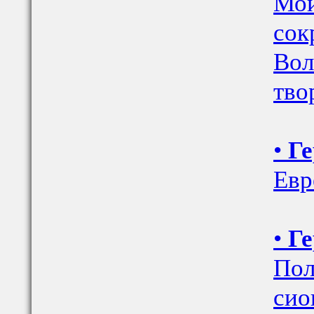
Мои
сок
Вол
тво
•
Ге
Евр
•
Ге
Пол
сио