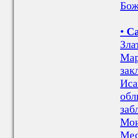
Бож
•
С
Зла
Мар
зак
Иса
обл
заб
Мои
Мес