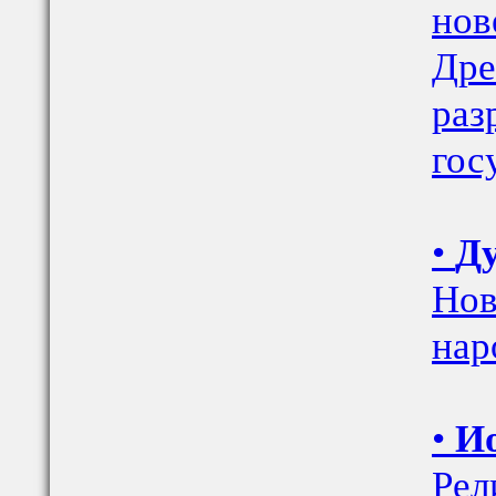
нов
Дре
раз
гос
•
Ду
Нов
наро
•
Ио
Рел