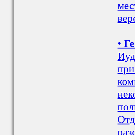
мес
вер
•
Ге
Иуд
при
ком
нек
пол
Отд
раз