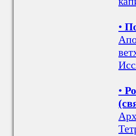
кап
•
По
Апо
вет
Исс
•
Ро
(св
Арх
Тет