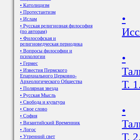
• Католицизм
• Протестантизм
•
• Ислам
• Русская религиозная философия
Исс
(по авторам)
• Философская и
религиоведческая периодика
• Вопросы философии и
•
психологии
• Гермес
Тал
• Известия Пермского
Епархиального Церковно-
Т. 1
Археологического Общества
• Полярная звезда
• Русская Мысль
• Свобода и культура
•
• Свое слово
• София
Тал
• Византийский Временник
• Логос
Т. 2
• Утренний свет