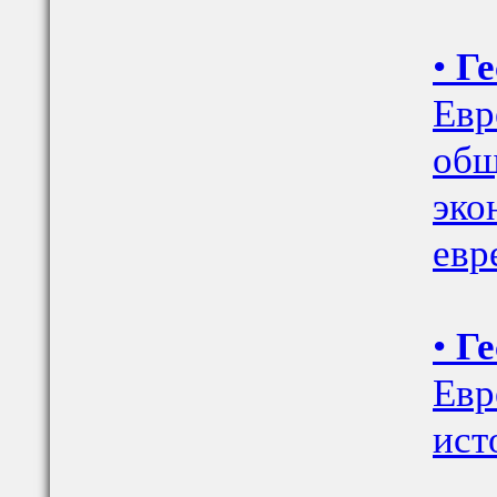
•
Ге
Евр
общ
эко
евр
•
Ге
Евр
ист