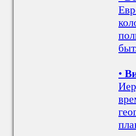
Евр
кол
пол
быт
•
Ви
Иер
вре
гео
пла