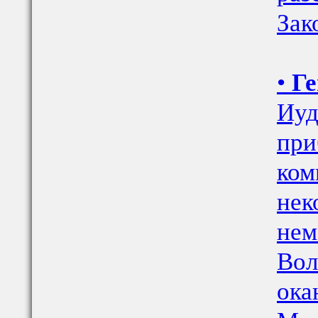
Зак
•
Ге
Иуд
при
ком
нек
нем
Вол
ока