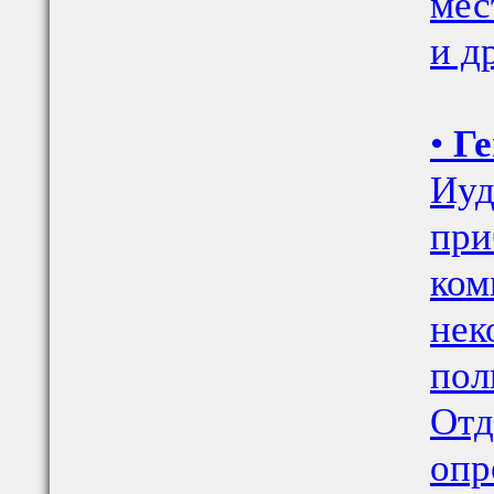
мес
и д
•
Ге
Иуд
при
ком
нек
пол
Отд
опр