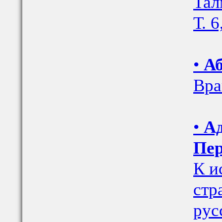
Тал
Т. 6
•
А
Вра
•
Ад
Пер
К и
стр
рус