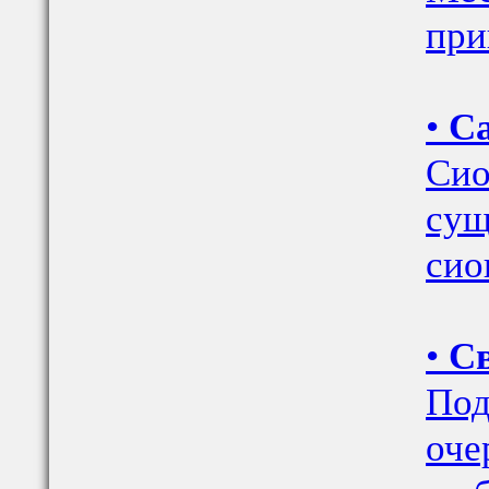
при
•
Са
Сио
сущ
сио
•
Св
Под
оче