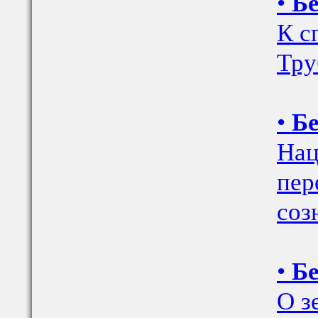
•
Бе
К с
Тру
•
Бе
Нац
пер
соз
•
Бе
О з