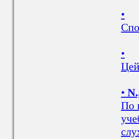
•
Спо
•
Цей
•
N.
По 
уче
слу