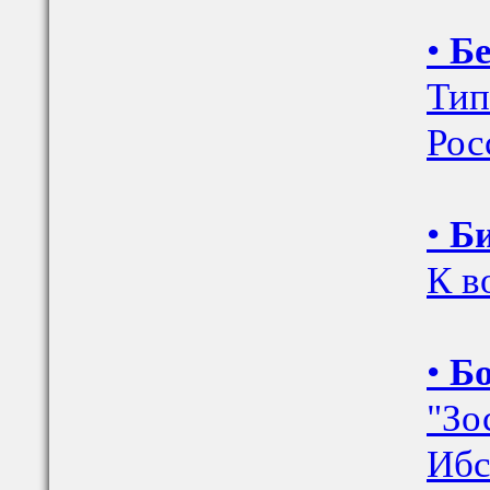
•
Бе
Тип
Рос
•
Би
К в
•
Бо
"Зо
Ибс