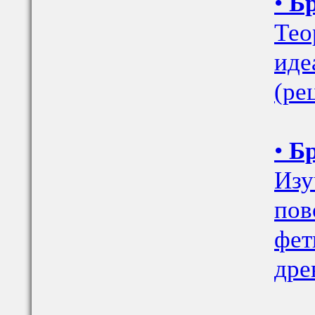
•
Бр
Тео
иде
(ре
•
Б
Изу
пов
фет
дре