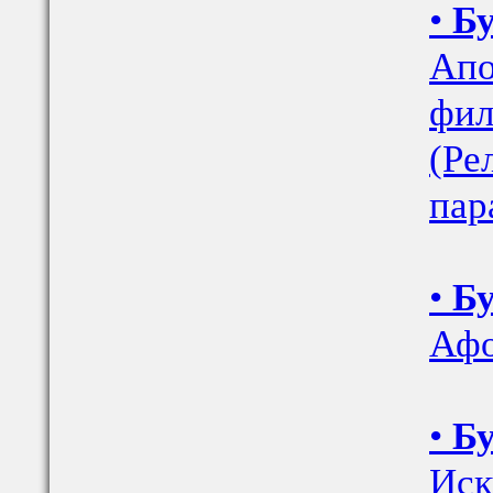
•
Бу
Апо
фил
(Ре
пар
•
Бу
Афо
•
Бу
Иск