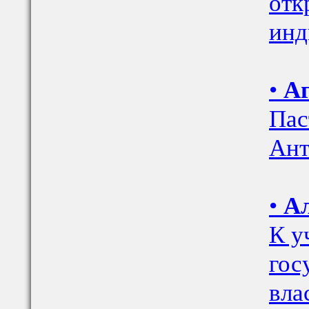
отк
инд
•
Аг
Пас
Ант
•
Ал
К у
гос
вла