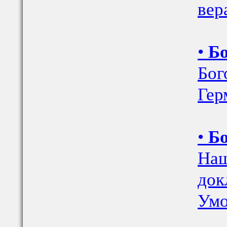
вер
•
Бо
Бог
Гер
•
Бо
Наш
док
Умо