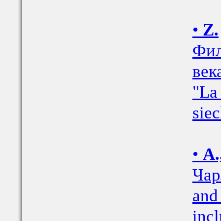
•
Z.
Фил
век
"La
siec
•
А.
Чар
and
inc