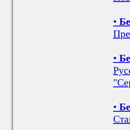
•
Бе
Пре
•
Бе
Рус
"Се
•
Бе
Ста