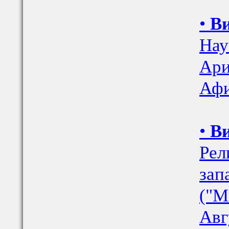
•
Ви
Нау
Ари
Аф
•
Ви
Рел
зап
("М
Авг