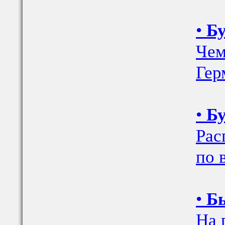
•
Бу
Чем
Гер
•
Бу
Рас
по 
•
Бы
На 