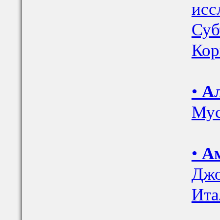
исс
Суб
Кор
•
Ал
Мус
•
Ам
Джо
Ита