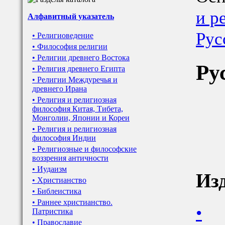
и р
Алфавитный указатель
Рус
• Религиоведение
• Философия религии
• Религии древнего Востока
Ру
• Религия древнего Египта
• Религии Междуречья и
древнего Ирана
• Религия и религиозная
философия Китая, Тибета,
Монголии, Японии и Кореи
• Религия и религиозная
философия Индии
• Религиозные и философские
воззрения античности
• Иудаизм
Из
• Христианство
• Библеистика
• Раннее христианство.
•
Патристика
• Православие