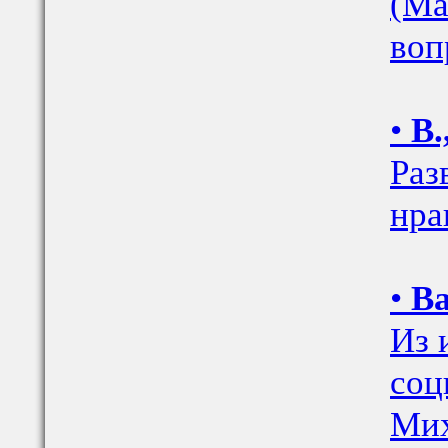
(Ма
воп
•
В.
Раз
нра
•
Ва
Из 
соц
Мих