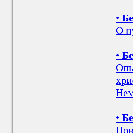
•
Бе
О п
•
Бе
Опы
хри
Нем
•
Бе
Пов