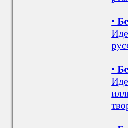
•
Бе
Иде
рус
•
Бе
Иде
илл
тво