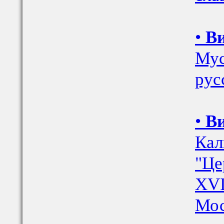
•
Ви
Мус
рус
•
Ви
Кал
"Це
XVI
Мос