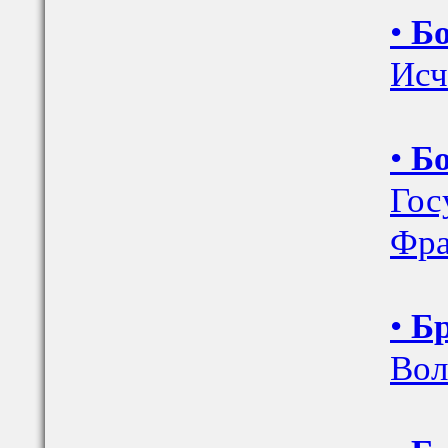
•
Бо
Исч
•
Бо
Гос
Фра
•
Бр
Вол