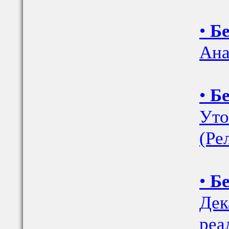
•
Бе
Ана
•
Бе
Уто
(Ре
•
Бе
Дек
реа