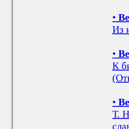
•
Ве
Из 
•
Ве
К б
(От
•
Ве
Т. 
сла