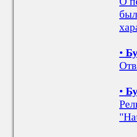
О п
был
хар
•
Бу
Отв
•
Бу
Рел
"Ha