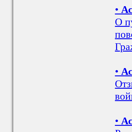
•
Ас
О п
пов
Гра
•
Ас
Отз
во
•
Ас