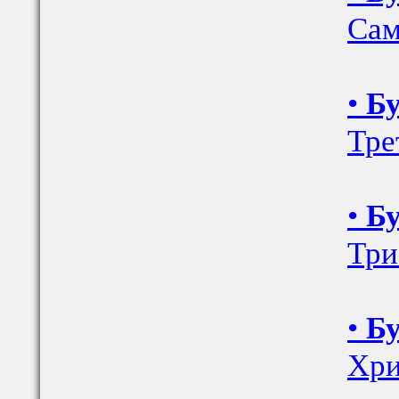
Сам
•
Бу
Тре
•
Бу
Три
•
Бу
Хри