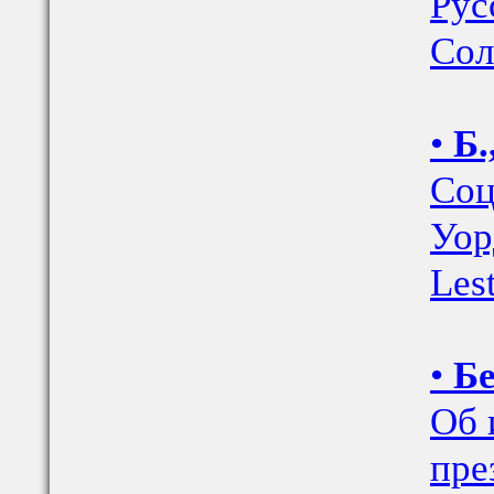
Рус
Сол
•
Б.
Соц
Уор
Les
•
Бе
Об 
пре