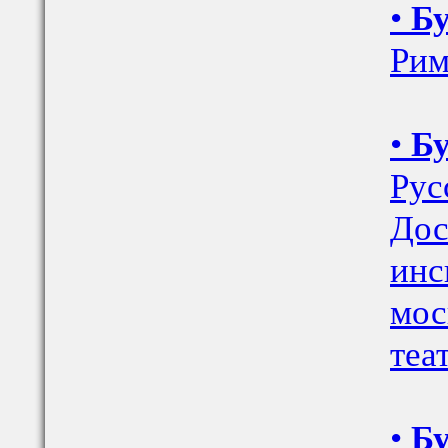
•
Бу
Рим
•
Бу
Рус
Дос
инс
мос
теа
•
Бу