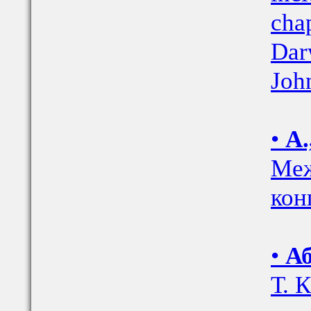
chap
Dar
Joh
•
А.
Меж
кон
•
Аб
Т. 