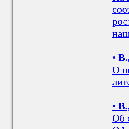
соо
рос
наш
•
В.
О п
лит
•
В.
Об 