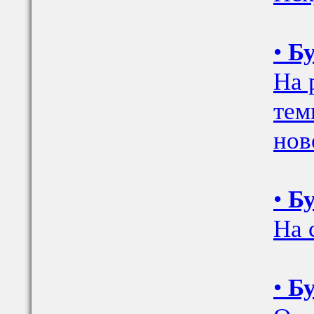
•
Бу
На 
тем
нов
•
Бу
На 
•
Бу