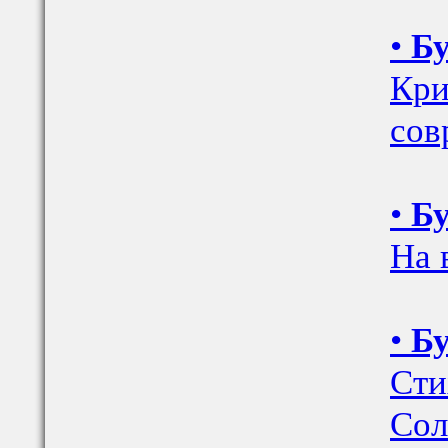
•
Бу
Кри
сов
•
Бу
На 
•
Бу
Сти
Сол