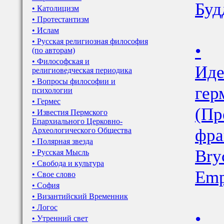
Буд
• Католицизм
• Протестантизм
• Ислам
• Русская религиозная философия
•
(по авторам)
• Философская и
Иде
религиоведческая периодика
• Вопросы философии и
гер
психологии
• Гермес
(Пр
• Известия Пермского
Епархиального Церковно-
фра
Археологического Общества
• Полярная звезда
Bry
• Русская Мысль
• Свобода и культура
Emp
• Свое слово
• София
• Византийский Временник
• Логос
•
• Утренний свет