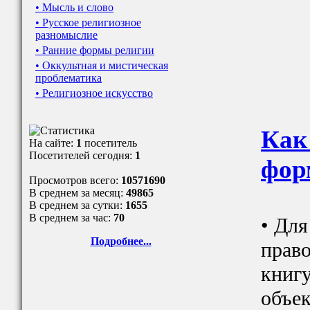
• Мысль и слово
• Русское религиозное
разномыслие
• Ранние формы религии
• Оккультная и мистическая
проблематика
• Религиозное искусство
Как
На сайте:
1
посетитель
Посетителей сегодня:
1
фор
Просмотров всего:
10571690
В среднем за месяц:
49865
В среднем за сутки:
1655
В среднем за час:
70
• Для
Подробнее...
прав
книгу
объек