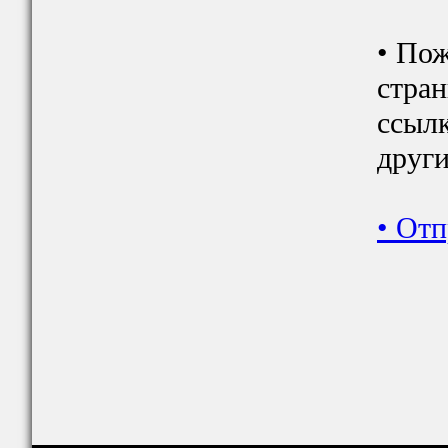
• Пож
стран
ссылк
друг
•
Отп