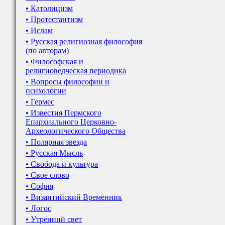
• Католицизм
• Протестантизм
• Ислам
• Русская религиозная философия
(по авторам)
• Философская и
религиоведческая периодика
• Вопросы философии и
психологии
• Гермес
• Известия Пермского
Епархиального Церковно-
Археологического Общества
• Полярная звезда
• Русская Мысль
• Свобода и культура
• Свое слово
• София
• Византийский Временник
• Логос
• Утренний свет