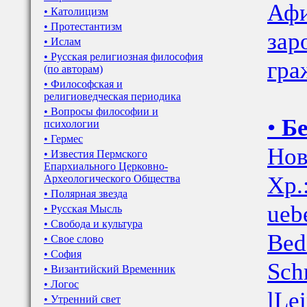
Афи
• Католицизм
• Протестантизм
зар
• Ислам
• Русская религиозная философия
гра
(по авторам)
• Философская и
религиоведческая периодика
• Вопросы философии и
•
Бе
психологии
• Гермес
Нов
• Известия Пермского
Епархиального Церковно-
Хр.
Археологического Общества
• Полярная звезда
ueb
• Русская Мысль
• Свобода и культура
Bed
• Свое слово
• София
Schr
• Византийский Временник
• Логос
lLe
• Утренний свет