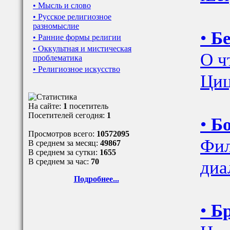
• Мысль и слово
• Русское религиозное
разномыслие
•
Бе
• Ранние формы религии
• Оккультная и мистическая
О ч
проблематика
• Религиозное искусство
Циц
На сайте:
1
посетитель
Посетителей сегодня:
1
•
Бо
Просмотров всего:
10572095
Фил
В среднем за месяц:
49867
В среднем за сутки:
1655
диа
В среднем за час:
70
Подробнее...
•
Б