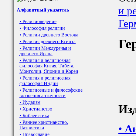
и р
Алфавитный указатель
Гер
• Религиоведение
• Философия религии
• Религии древнего Востока
Ге
• Религия древнего Египта
• Религии Междуречья и
древнего Ирана
• Религия и религиозная
философия Китая, Тибета,
Монголии, Японии и Кореи
• Религия и религиозная
философия Индии
• Религиозные и философские
воззрения античности
• Иудаизм
Из
• Христианство
• Библеистика
• Раннее христианство.
•
Ан
Патристика
• Православие