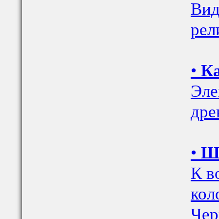
Вид
рел
•
Ка
Эле
дре
•
Шт
К в
кол
Чер