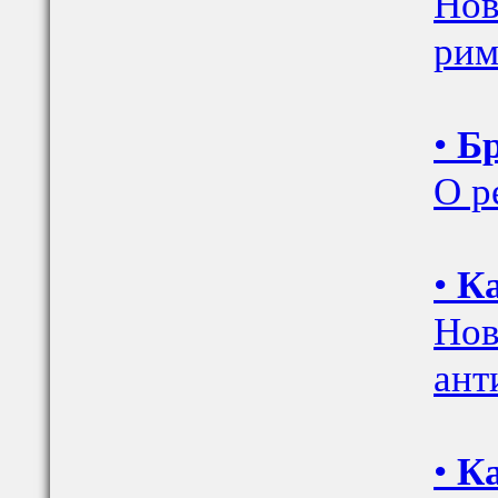
Нов
рим
•
Б
О р
•
Ка
Нов
ант
•
Ка