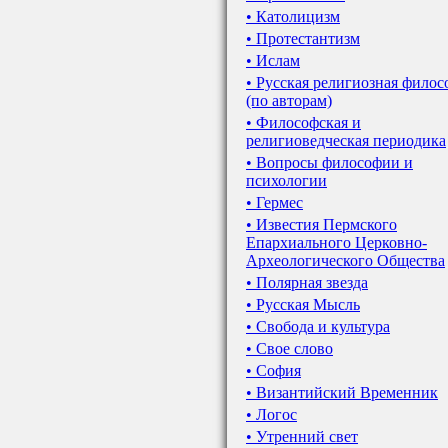
• Католицизм
• Протестантизм
• Ислам
• Русская религиозная фило
(по авторам)
• Философская и
религиоведческая периодика
• Вопросы философии и
психологии
• Гермес
• Известия Пермского
Епархиального Церковно-
Археологического Общества
• Полярная звезда
• Русская Мысль
• Свобода и культура
• Свое слово
• София
• Византийский Временник
• Логос
• Утренний свет