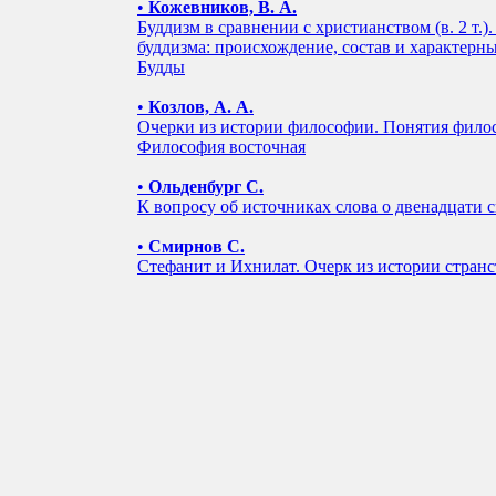
•
Кожевников, В. А.
Буддизм в сравнении с христианством (в. 2 т.)
буддизма: происхождение, состав и характерны
Будды
•
Козлов, А. А.
Очерки из истории философии. Понятия фило
Философия восточная
•
Ольденбург С.
К вопросу об источниках слова о двенадцати
•
Смирнов С.
Стефанит и Ихнилат. Очерк из истории стран