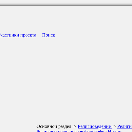
частники проекта
Поиск
Основной раздел ->
Религиоведение
->
Религи
Религия и религиозная философия Индии