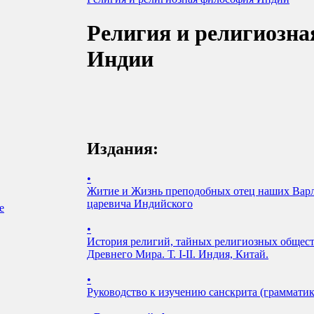
Религия и религиозн
Индии
Издания:
•
Житие и Жизнь преподобных отец наших Варл
царевича Индийского
е
•
История религий, тайных религиозных общест
Древнего Мира. Т. I-II. Индия, Китай.
•
Руководство к изучению санскрита (грамматика