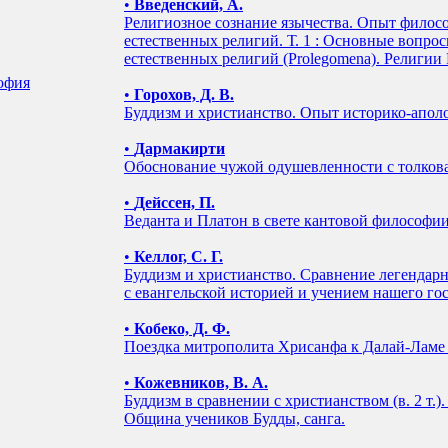
•
Введенский, А.
Религиозное сознание язычества. Опыт филос
естественных религий. Т. 1 : Основные вопро
естественных религий (Prolegomena). Религии
софия
•
Горохов, Д. В.
Буддизм и христианство. Опыт историко-апол
•
Дармакирти
Обоснование чужой одушевленности с толков
•
Дейссен, П.
Веданта и Платон в свете кантовой философи
•
Келлог, С. Г.
Буддизм и христианство. Сравнение легендар
с евангельской историей и учением нашего го
•
Кобеко, Д. Ф.
Поездка митрополита Хрисанфа к Далай-Ламе 
•
Кожевников, В. А.
Буддизм в сравнении с христианством (в. 2 т.).
Община учеников Будды, санга.