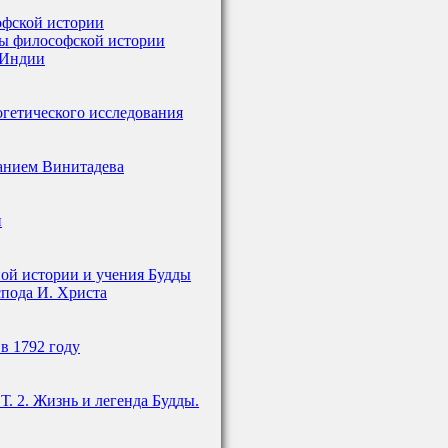
офской истории
сы философской истории
 Индии
огетического исследования
анием Винитадева
и
ной истории и учения Будды
спода И. Христа
в 1792 году
 Т. 2. Жизнь и легенда Будды.