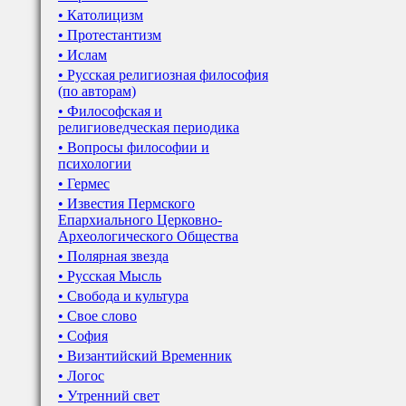
• Католицизм
• Протестантизм
• Ислам
• Русская религиозная философия
(по авторам)
• Философская и
религиоведческая периодика
• Вопросы философии и
психологии
• Гермес
• Известия Пермского
Епархиального Церковно-
Археологического Общества
• Полярная звезда
• Русская Мысль
• Свобода и культура
• Свое слово
• София
• Византийский Временник
• Логос
• Утренний свет