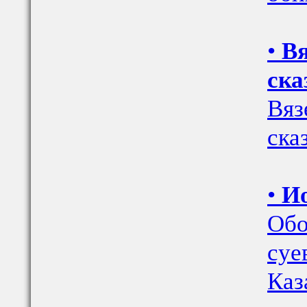
•
Вя
ска
Вяз
ска
•
Ио
Обо
суе
Каз