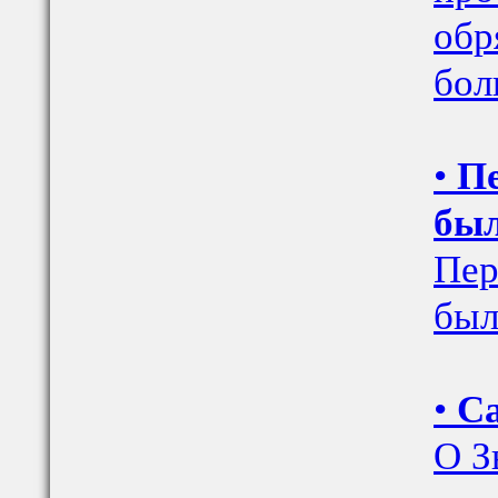
обр
бол
•
Пе
бы
Пер
был
•
Са
О З