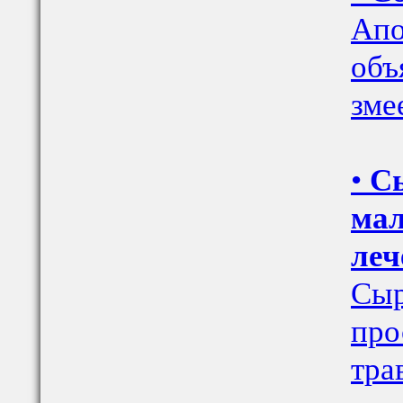
Апо
объ
зме
•
С
мал
леч
Сыр
про
тра