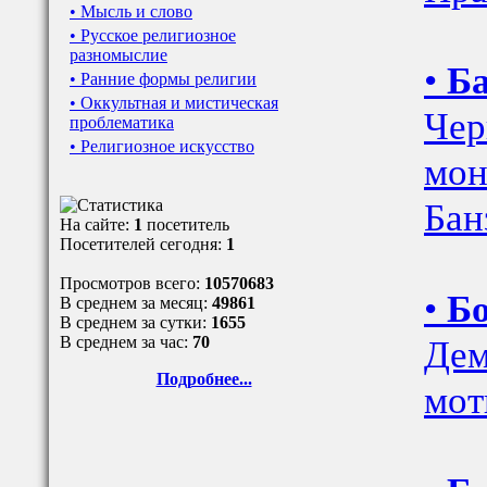
• Мысль и слово
• Русское религиозное
разномыслие
•
Ба
• Ранние формы религии
• Оккультная и мистическая
Чер
проблематика
• Религиозное искусство
мон
Бан
На сайте:
1
посетитель
Посетителей сегодня:
1
Просмотров всего:
10570683
•
Бо
В среднем за месяц:
49861
В среднем за сутки:
1655
Дем
В среднем за час:
70
Подробнее...
мот