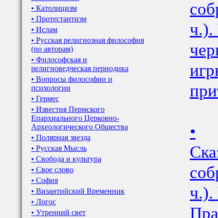
соб
• Католицизм
• Протестантизм
ч.)
• Ислам
• Русская религиозная философия
чер
(по авторам)
• Философская и
игр
религиоведческая периодика
• Вопросы философии и
при
психологии
• Гермес
• Известия Пермского
Епархиального Церковно-
•
Археологического Общества
• Полярная звезда
Ска
• Русская Мысль
• Свобода и культура
соб
• Свое слово
• София
ч.)
• Византийский Временник
• Логос
Пра
• Утренний свет