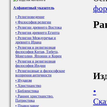
фор
Алфавитный указатель
• Религиоведение
Ра
• Философия религии
• Религии древнего Востока
• Религия древнего Египта
• Религии Междуречья и
древнего Ирана
• Религия и религиозная
философия Китая, Тибета,
Монголии, Японии и Кореи
• Религия и религиозная
философия Индии
• Религиозные и философские
Из
воззрения античности
• Иудаизм
• Христианство
•
• Библеистика
• Раннее христианство.
Ска
Патристика
• Православие