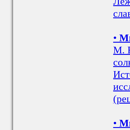
Леж
сла
•
М
М. 
сол
Ист
исс
(ре
•
Ми