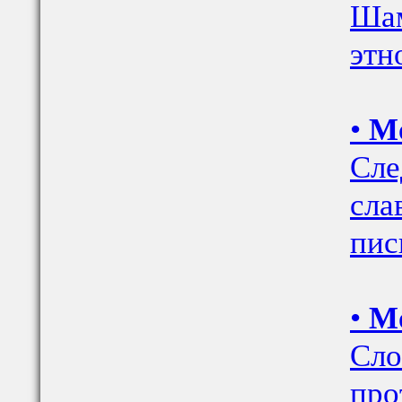
Шам
этн
•
Мо
Сле
сла
пис
•
Мо
Сло
про