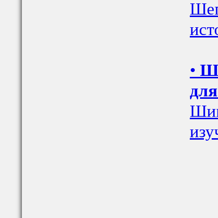
Шеп
ист
•
Ш
для
Шим
изу