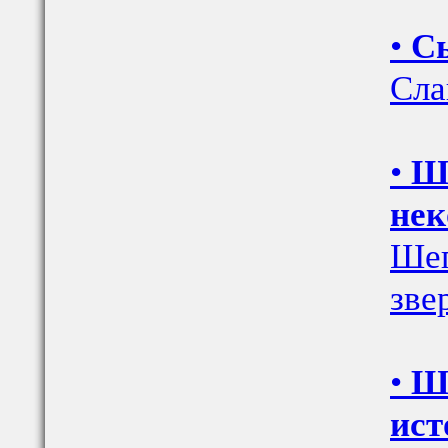
•
Сы
Сла
•
Ше
нек
Шеп
зве
•
Ш
ист