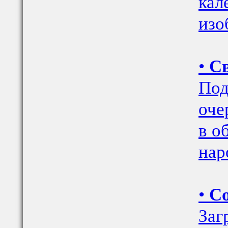
кал
изо
•
Св
Под
оче
в о
нар
•
Со
Заг