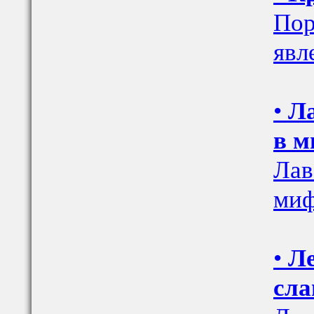
Пор
явл
•
Ла
в м
Лав
ми
•
Ле
сла