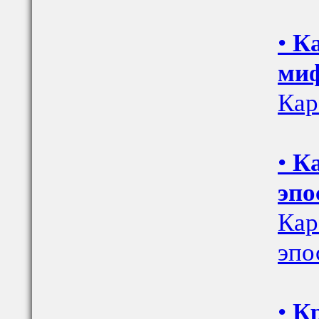
•
Ка
ми
Кар
•
Ка
эпо
Кар
эпо
•
Кр