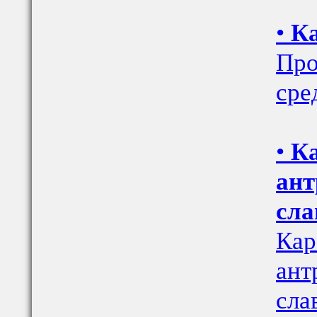
•
Ка
Про
сре
•
Ка
ант
сла
Кар
ант
сла