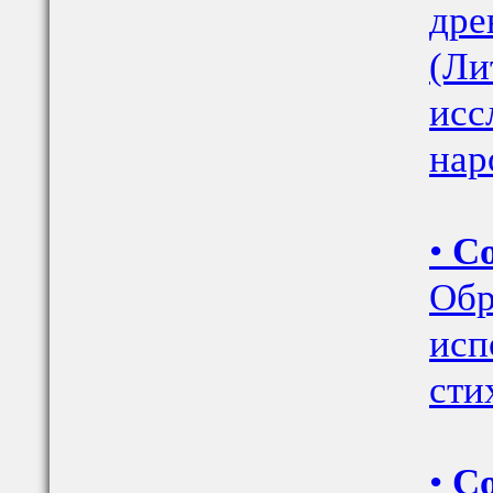
дре
(Ли
исс
нар
•
Со
Обр
исп
сти
•
С