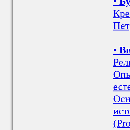
•
Бу
Кре
Пет
•
Вв
Рел
Опы
ест
Осн
ист
(Pr