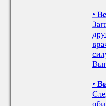
•
Ве
Заг
дру
вра
сил
Вып
•
Ви
Сле
оби