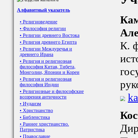
Алфавитный указатель
Кам
• Религиоведение
• Философия религии
Але
• Религии древнего Востока
• Религия древнего Египта
К. 
• Религии Междуречья и
древнего Ирана
ист
• Религия и религиозная
философия Китая, Тибета,
гос
Монголии, Японии и Кореи
• Религия и религиозная
рук
философия Индии
• Религиозные и философские
k
воззрения античности
• Иудаизм
• Христианство
Кос
• Библеистика
• Раннее христианство.
Дир
Патристика
• Православие