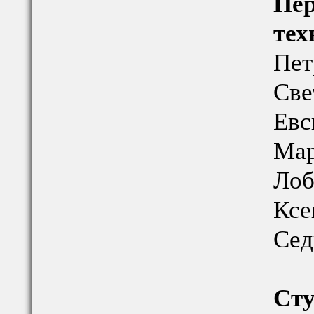
Пер
тех
Пет
Све
Евс
Мар
Лоб
Ксе
Сед
Сту