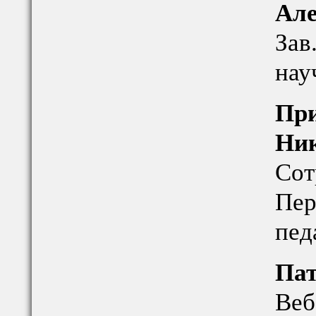
Але
Зав
нау
При
Ни
Сот
Пер
пед
Па
Веб