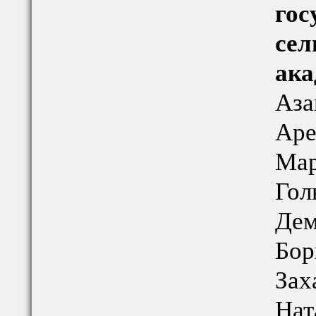
гос
сел
ака
Аза
Аре
Мар
Гол
Дем
Бор
Зах
Нат