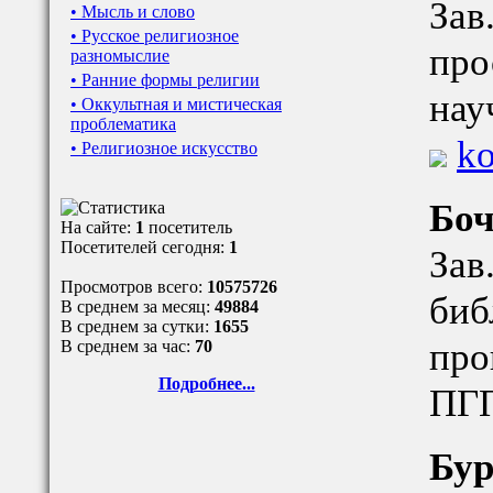
Зав
• Мысль и слово
• Русское религиозное
про
разномыслие
• Ранние формы религии
нау
• Оккультная и мистическая
проблематика
ko
• Религиозное искусство
Боч
На сайте:
1
посетитель
Посетителей сегодня:
1
Зав
Просмотров всего:
10575726
биб
В среднем за месяц:
49884
В среднем за сутки:
1655
про
В среднем за час:
70
Подробнее...
ПГ
Бур