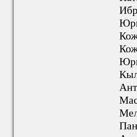
Ибр
Юри
Кож
Кож
Юри
Кыл
Ант
Мас
Мел
Пан