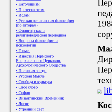
Пер
• Католицизм
• Протестантизм
пед
• Ислам
• Русская религиозная философия
198
(по авторам)
• Философская и
сор
религиоведческая периодика
• Вопросы философии и
психологии
Мал
• Гермес
• Известия Пермского
Дир
Епархиального Церковно-
Археологического Общества
Пер
• Полярная звезда
• Русская Мысль
тех
• Свобода и культура
• Свое слово
li
• София
• Византийский Временник
Кос
• Логос
• Утренний свет