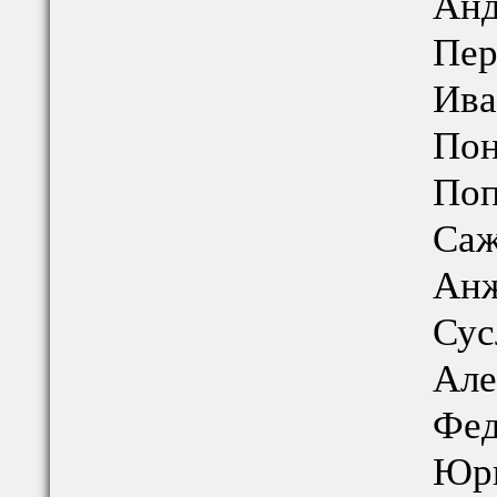
Анд
Пер
Ива
Пон
Поп
Саж
Анж
Сус
Але
Фед
Юри