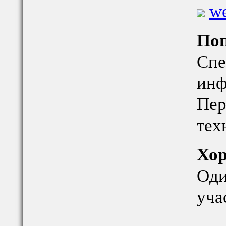
we
Поп
Спе
инф
Пер
тех
Хор
Оди
уча