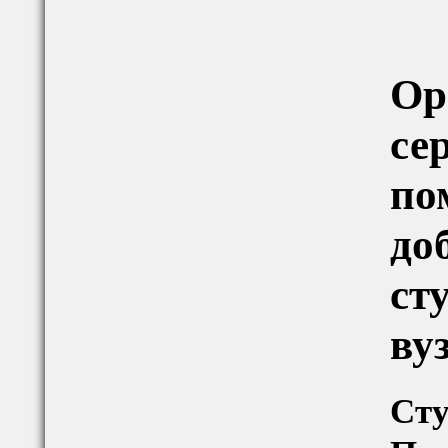
Ор
се
по
до
ст
ву
Сту