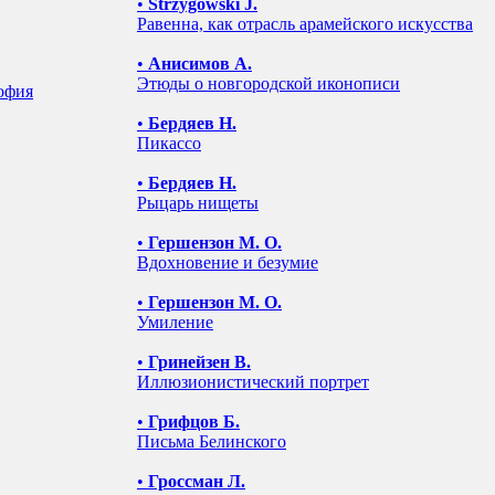
•
Strzygowski J.
Равенна, как отрасль арамейского искусства
•
Анисимов А.
Этюды о новгородской иконописи
софия
•
Бердяев Н.
Пикассо
•
Бердяев Н.
Рыцарь нищеты
•
Гершензон М. О.
Вдохновение и безумие
•
Гершензон М. О.
Умиление
•
Гринейзен В.
Иллюзионистический портрет
•
Грифцов Б.
Письма Белинского
•
Гроссман Л.