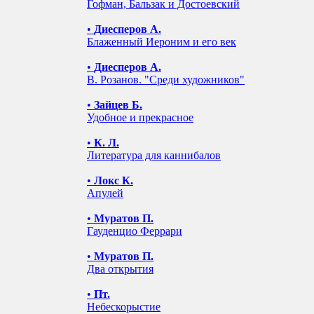
Гофман, Бальзак и Достоевский
•
Диесперов А.
Блаженный Иероним и его век
•
Диесперов А.
В. Розанов. "Среди художников"
•
Зайцев Б.
Удобное и прекрасное
•
К. Л.
Литература для каннибалов
•
Локс К.
Апулей
•
Муратов П.
Гауденцио Феррари
•
Муратов П.
Два открытия
•
Пт.
Небескорыстие