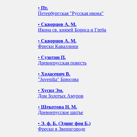
•
Пт.
Петербургская "Русская икона"
•
Скворцов А. М.
Икона св. князей Бориса и Глеба
•
Скворцов А. М.
Фрески Каваллини
•
Сухотин П.
Древнерусская повесть
•
Ходасевич В.
"Juvenilia" Брюсова
•
Хусид Эм.
Дом Золотых Амуров
•
Щекотова Н. М.
Древнерусское шитье
•
Э. ф. Б. (Эдинг фон Б.)
Фрески в Звенигороде