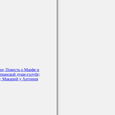
ии; Повесть о Марфе и
тианской душе-голубе;
х; Макарий у Антония