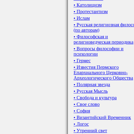
• Католицизм
• Протестантизм
• Ислам
• Русская религиозная фило
(по авторам)
• Философская и
религиоведческая периодика
• Вопросы философии и
психологии
• Гермес
• Известия Пермского
Епархиального Церковно-
Археологического Общества
• Полярная звезда
• Русская Мысль
• Свобода и культура
• Свое слово
• София
• Византийский Временник
• Логос
• Утренний свет