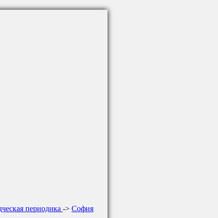
дческая периодика
->
София