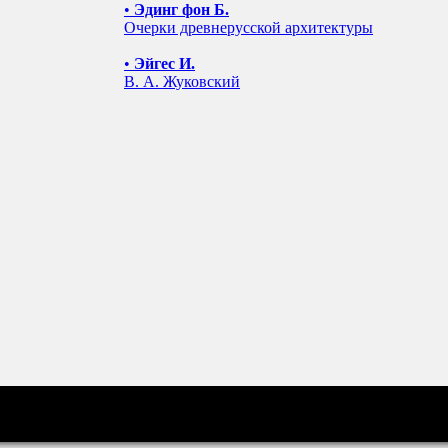
•
Эдинг фон Б.
Очерки древнерусской архитектуры
•
Эйгес И.
В. А. Жуковский
u 2008-2026
й поддержке РФФИ (грант № 07-06-96022).