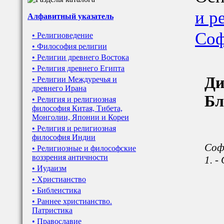
и р
Алфавитный указатель
Со
• Религиоведение
• Философия религии
• Религии древнего Востока
• Религия древнего Египта
Ди
• Религии Междуречья и
древнего Ирана
Бл
• Религия и религиозная
философия Китая, Тибета,
Монголии, Японии и Кореи
• Религия и религиозная
философия Индии
Софи
• Религиозные и философские
воззрения античности
1. -
• Иудаизм
• Христианство
• Библеистика
• Раннее христианство.
Патристика
• Православие