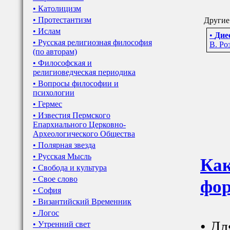
• Католицизм
• Протестантизм
Другие
• Ислам
•
Дие
• Русская религиозная философия
В. Ро
(по авторам)
• Философская и
религиоведческая периодика
• Вопросы философии и
психологии
• Гермес
• Известия Пермского
Епархиального Церковно-
Археологического Общества
• Полярная звезда
• Русская Мысль
Как
• Свобода и культура
• Свое слово
фор
• София
• Византийский Временник
• Логос
• Дл
• Утренний свет