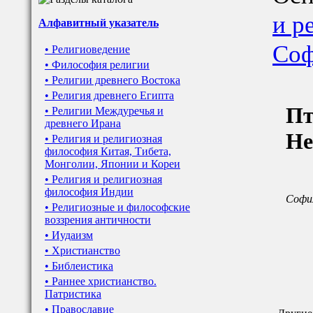
и р
Алфавитный указатель
Со
• Религиоведение
• Философия религии
• Религии древнего Востока
• Религия древнего Египта
Пт
• Религии Междуречья и
древнего Ирана
Не
• Религия и религиозная
философия Китая, Тибета,
Монголии, Японии и Кореи
• Религия и религиозная
философия Индии
София
• Религиозные и философские
воззрения античности
• Иудаизм
• Христианство
• Библеистика
• Раннее христианство.
Патристика
• Православие