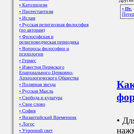
Другие
• Католицизм
•
Пт.
• Протестантизм
Петер
• Ислам
• Русская религиозная философия
(по авторам)
• Философская и
религиоведческая периодика
• Вопросы философии и
психологии
• Гермес
• Известия Пермского
Епархиального Церковно-
Археологического Общества
Как
• Полярная звезда
• Русская Мысль
фор
• Свобода и культура
• Свое слово
• София
• Византийский Временник
• Дл
• Логос
наж
• Утренний свет