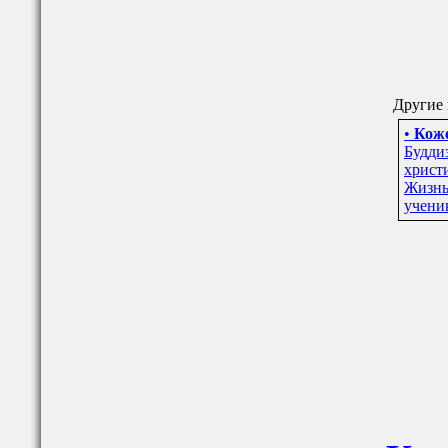
Другие 
•
Коже
Будди
христи
Жизнь
ученик