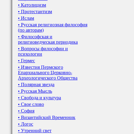
• Католицизм
• Протестантизм
• Ислам
• Русская религиозная философия
(по авторам)
• Философская и
религиоведческая периодика
• Вопросы философии и
психологии
• Гермес
• Известия Пермского
Епархиального Церковно-
Археологического Общества
• Полярная звезда
• Русская Мысль
• Свобода и культура
• Свое слово
• София
• Византийский Временник
• Логос
• Утренний свет