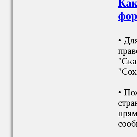
Как
фор
• Дл
прав
"Ска
"Сох
• По
стра
прям
сооб