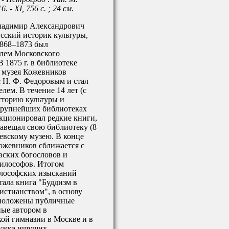
 - XI, 756 с. ; 24 см.
ладимир Александрович
усский историк культуры,
1868–1873 был
лем Московского
В 1875 г. в библиотеке
 музея Кожевников
 Н. Ф. Федоровым и стал
лем. В течение 14 лет (с
сторию культуры и
рупнейших библиотеках
кционировал редкие книги,
завещал свою библиотеку (8
цевскому музею. В конце
ожевников сближается с
вских богословов и
илософов. Итогом
лософских изысканий
ала книга "Буддизм в
истианством", в основу
положены публичные
ные автором в
ой гимназии в Москве и в
ружка ищущих