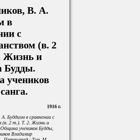
иков, В. А.
м в
нии с
нством (в. 2
 2. Жизнь и
а Будды.
 учеников
санга.
1916 г.
 А. Буддизм в сравнении с
в. 2 т.). Т. 2. Жизнь и
 Община учеников Будды,
ников Владимир
 - Петроград : Тип. М.