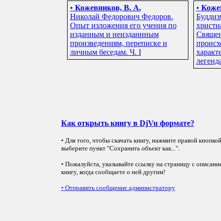
•
Кожевников, В. А.
•
Кожев
Николай Федорович Федоров.
Буддиз
Опыт изложения его учения по
христиа
изданным и неизданнным
Священ
произведениям, переписке и
происх
личным беседам. Ч. I
характ
легенд
Как открыть книгу в DjVu формате?
• Для того, чтобы скачать книгу, нажмите правой кнопко
выберите пункт "Сохранить объект как...".
• Пожалуйста, указывайте ссылку на страницу с описани
книгу, когда сообщаете о ней другим!
•
Отправить сообщение администратору