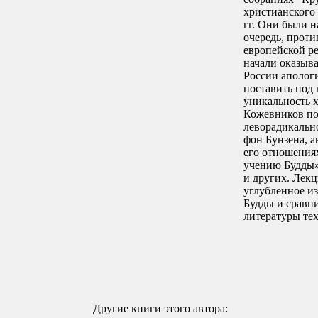
христианского
гг. Они были н
очередь, проти
европейской р
начали оказыва
России апологи
поставить под 
уникальность 
Кожевников по
леворадикальн
фон Бунзена, а
его отношениях
учению Будды»
и других. Лек
углубленное и
Будды и сравн
литературы тех
Другие книги этого автора: