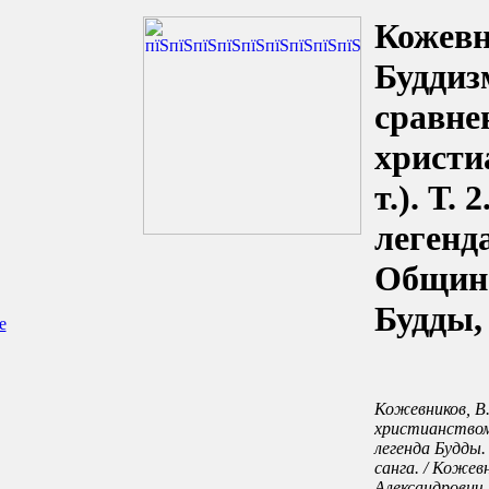
Кожевн
Буддиз
сравне
христиа
т.). Т.
легенд
Община
Будды, 
е
Кожевников, В.
христианством (
легенда Будды.
санга. / Кожев
Александрович.