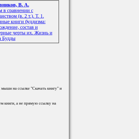
ников, В. А.
м в сравнении с
нством (в. 2 т.). Т. 1.
ные книги буддизма:
ождение, состав и
ерные черты их. Жизнь и
а Будды
й мыши на ссылке "Скачать книгу" и
ем книги, а не прямую ссылку на