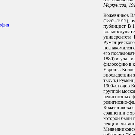
Меркушева, 1916.
Кожевников В
(1852–1917), р
офия
публицист. В 
вольнослушате
университета. 
Румянцевского
познакомился с
его последовате
1880) изучал и
философию в к
Европы. Колле
впоследствии 
тыс. т.) Румян
1900-х годов К
группой моско
религиозных ф
религиозно-фи
Кожевникова ст
сравнении с хр
которой были 
лекции, читан
Медведниковск
собраниях "К