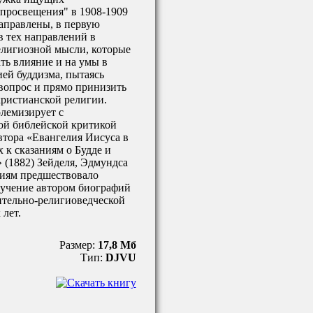
 просвещения" в 1908-1909
аправлены, в первую
в тех направлений в
елигиозной мысли, которые
ть влияние и на умы в
ей буддизма, пытаясь
вопрос и прямо принизить
христианской религии.
лемизирует с
ой библейской критикой
втора «Евангелия Иисуса в
 к сказаниям о Будде и
 (1882) Зейделя, Эдмундса
циям предшествовало
зучение автором биографий
ительно-религиоведческой
 лет.
Размер:
17,8 Мб
Тип:
DJVU