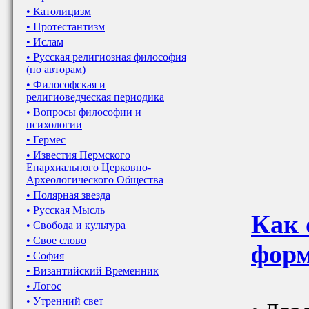
• Католицизм
• Протестантизм
• Ислам
• Русская религиозная философия
(по авторам)
• Философская и
религиоведческая периодика
• Вопросы философии и
психологии
• Гермес
• Известия Пермского
Епархиального Церковно-
Археологического Общества
• Полярная звезда
• Русская Мысль
Как 
• Свобода и культура
• Свое слово
форм
• София
• Византийский Временник
• Логос
• Утренний свет