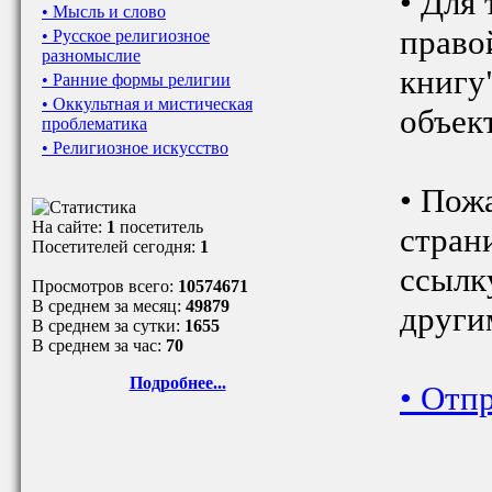
• Для 
• Мысль и слово
право
• Русское религиозное
разномыслие
книгу
• Ранние формы религии
• Оккультная и мистическая
объект
проблематика
• Религиозное искусство
• Пож
На сайте:
1
посетитель
стран
Посетителей сегодня:
1
ссылк
Просмотров всего:
10574671
В среднем за месяц:
49879
други
В среднем за сутки:
1655
В среднем за час:
70
Подробнее...
•
Отпр