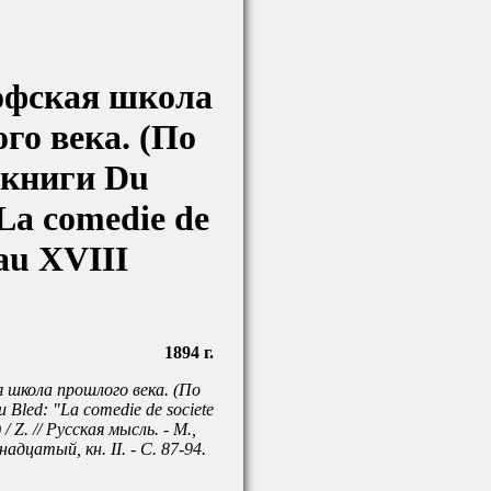
офская школа
го века. (По
 книги Du
La comedie de
 au XVIII
1894 г.
 школа прошлого века. (По
 Bled: "La comedie de societe
 / Z. // Русская мысль. - М.,
надцатый, кн. II. - С. 87-94.