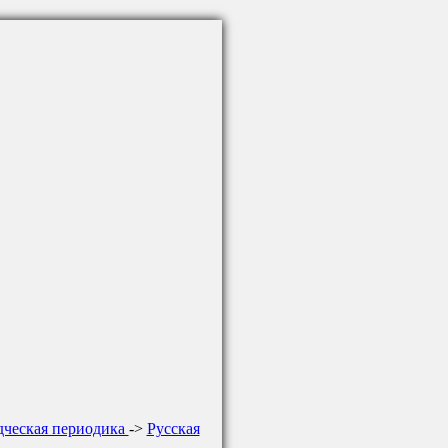
дческая периодика
->
Русская