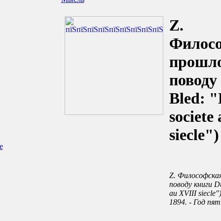
Z.
Филос
прошло
поводу
Bled: "
societe
siecle")
е
Z. Философская
поводу книги Du
au XVIII siecle")
1894. - Год пят