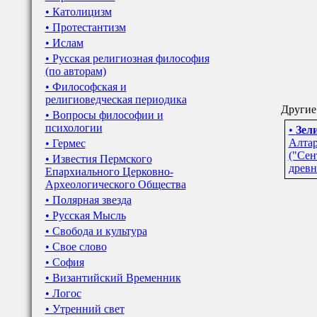
• Католицизм
• Протестантизм
• Ислам
• Русская религиозная философия
(по авторам)
• Философская и
религиоведческая периодика
Другие 
• Вопросы философии и
психологии
•
Зел
Алтар
• Гермес
("Сен
• Известия Пермского
древн
Епархиального Церковно-
Археологического Общества
• Полярная звезда
• Русская Мысль
• Свобода и культура
• Свое слово
• София
• Византийский Временник
• Логос
• Утренний свет