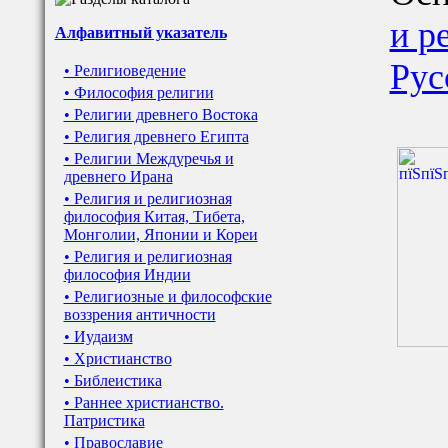
и р
Алфавитный указатель
Рус
• Религиоведение
• Философия религии
• Религии древнего Востока
• Религия древнего Египта
• Религии Междуречья и
древнего Ирана
• Религия и религиозная
философия Китая, Тибета,
Монголии, Японии и Кореи
• Религия и религиозная
философия Индии
• Религиозные и философские
воззрения античности
• Иудаизм
• Христианство
• Библеистика
• Раннее христианство.
Патристика
• Православие