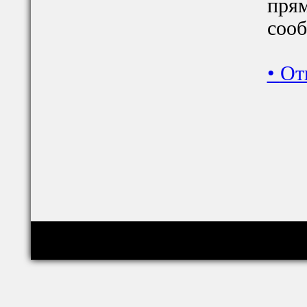
прям
сооб
•
От
Copyright © relig-library.pspu.ru 2008-2026
Проект создан при финансовой поддержке РФФИ (грант 