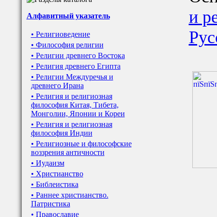
и р
Алфавитный указатель
Рус
• Религиоведение
• Философия религии
• Религии древнего Востока
• Религия древнего Египта
• Религии Междуречья и
древнего Ирана
• Религия и религиозная
философия Китая, Тибета,
Монголии, Японии и Кореи
• Религия и религиозная
философия Индии
• Религиозные и философские
воззрения античности
• Иудаизм
• Христианство
• Библеистика
• Раннее христианство.
Патристика
• Православие