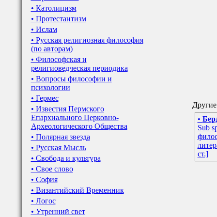
• Католицизм
• Протестантизм
• Ислам
• Русская религиозная философия
(по авторам)
• Философская и
религиоведческая периодика
• Вопросы философии и
психологии
• Гермес
Другие 
• Известия Пермского
Епархиального Церковно-
•
Бер
Археологического Общества
Sub sp
филос
• Полярная звезда
литера
• Русская Мысль
ст.]
• Свобода и культура
• Свое слово
• София
• Византийский Временник
• Логос
• Утренний свет