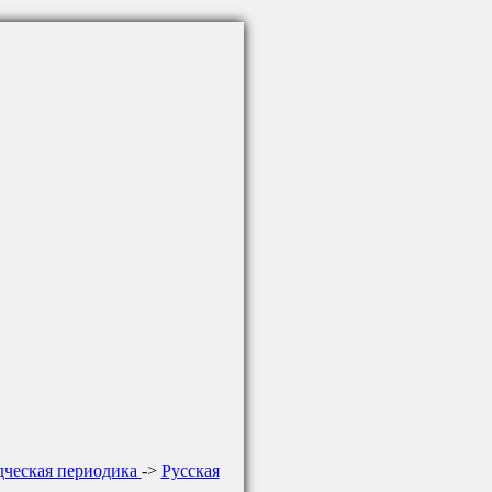
дческая периодика
->
Русская