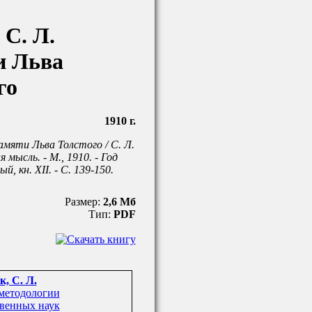
 С. Л.
и Льва
го
1910 г.
амяти Льва Толстого / С. Л.
я мысль. - М., 1910. - Год
, кн. XII. - С. 139-150.
Размер:
2,6 Мб
Тип:
PDF
, С. Л.
методологии
венных наук