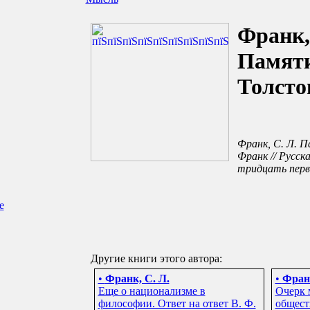
Франк,
Памят
Толсто
Франк, С. Л. П
Франк // Русска
тридцать первый
е
Другие книги этого автора:
•
Франк, С. Л.
•
Франк
Еще о национализме в
Очерк 
философии. Ответ на ответ В. Ф.
общест