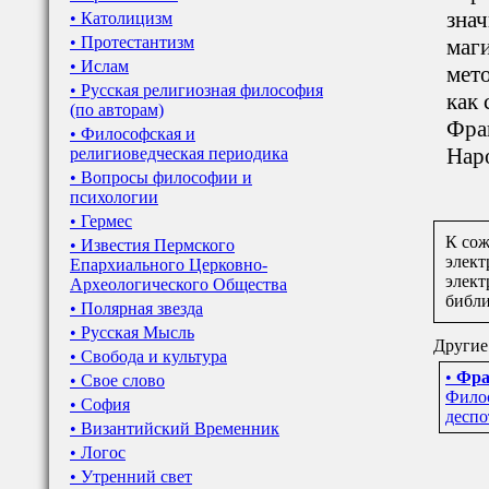
знач
• Католицизм
• Протестантизм
маг
• Ислам
мет
• Русская религиозная философия
как 
(по авторам)
Фра
• Философская и
Нар
религиоведческая периодика
• Вопросы философии и
психологии
• Гермес
К сож
• Известия Пермского
элект
Епархиального Церковно-
элект
Археологического Общества
библ
• Полярная звезда
• Русская Мысль
Другие
• Свобода и культура
•
Фра
• Свое слово
Фило
• София
деспо
• Византийский Временник
• Логос
• Утренний свет