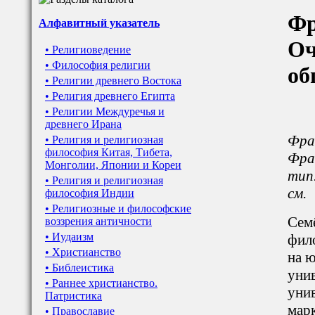
Фр
Алфавитный указатель
Оч
• Религиоведение
• Философия религии
об
• Религии древнего Востока
• Религия древнего Египта
• Религии Междуречья и
древнего Ирана
Фра
• Религия и религиозная
философия Китая, Тибета,
Фран
Монголии, Японии и Кореи
тип.
• Религия и религиозная
см.
философия Индии
• Религиозные и философские
Сем
воззрения античности
• Иудаизм
фил
• Христианство
на 
• Библеистика
уни
• Раннее христианство.
унив
Патристика
марк
• Православие