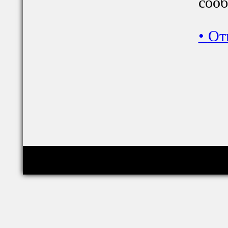
сооб
•
От
Copyright © relig-library.pspu.ru 2008-2026
Проект создан при финансовой поддержке РФФИ (грант 