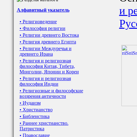
и р
Алфавитный указатель
Рус
• Религиоведение
• Философия религии
• Религии древнего Востока
• Религия древнего Египта
• Религии Междуречья и
древнего Ирана
• Религия и религиозная
философия Китая, Тибета,
Монголии, Японии и Кореи
• Религия и религиозная
философия Индии
• Религиозные и философские
воззрения античности
• Иудаизм
• Христианство
• Библеистика
• Раннее христианство.
Патристика
• Православие