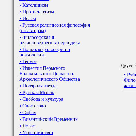
• Католицизм
• Протестантизм
• Ислам
• Русская религиозная философия
(по авторам)
• Философская и
религиоведческая периодика
• Вопросы философии и
психологии
• Гермес
Другие 
• Известия Пермского
Епархиального Церковно-
•
Руб
Археологического Общества
Филос
жизнь
• Полярная звезда
• Русская Мысль
• Свобода и культура
• Свое слово
• София
• Византийский Временник
• Логос
• Утренний свет