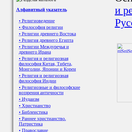
и р
Алфавитный указатель
Рус
• Религиоведение
• Философия религии
• Религии древнего Востока
• Религия древнего Египта
• Религии Междуречья и
древнего Ирана
• Религия и религиозная
философия Китая, Тибета,
Монголии, Японии и Кореи
• Религия и религиозная
философия Индии
• Религиозные и философские
воззрения античности
• Иудаизм
• Христианство
• Библеистика
• Раннее христианство.
Патристика
• Православие