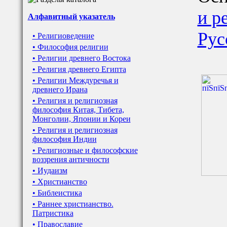
и р
Алфавитный указатель
Рус
• Религиоведение
• Философия религии
• Религии древнего Востока
• Религия древнего Египта
• Религии Междуречья и
древнего Ирана
• Религия и религиозная
философия Китая, Тибета,
Монголии, Японии и Кореи
• Религия и религиозная
философия Индии
• Религиозные и философские
воззрения античности
• Иудаизм
• Христианство
• Библеистика
• Раннее христианство.
Патристика
• Православие