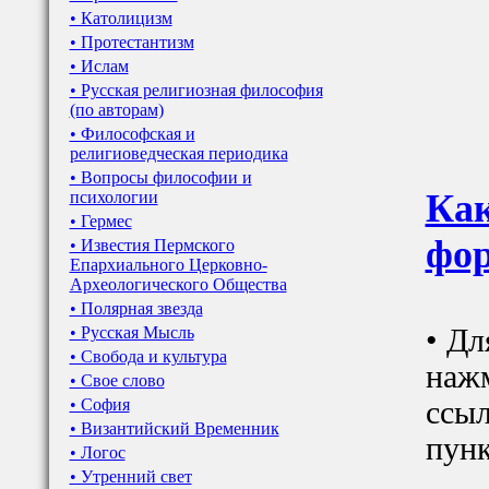
• Католицизм
• Протестантизм
• Ислам
• Русская религиозная философия
(по авторам)
• Философская и
религиоведческая периодика
• Вопросы философии и
Как
психологии
• Гермес
фор
• Известия Пермского
Епархиального Церковно-
Археологического Общества
• Полярная звезда
• Русская Мысль
• Дл
• Свобода и культура
наж
• Свое слово
• София
ссыл
• Византийский Временник
пунк
• Логос
• Утренний свет