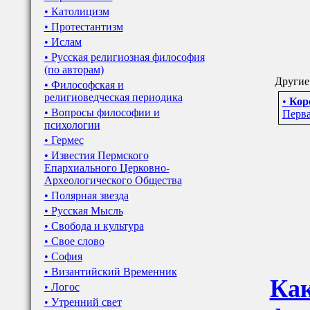
• Католицизм
• Протестантизм
• Ислам
• Русская религиозная философия
(по авторам)
Другие 
• Философская и
религиоведческая периодика
•
Кор
• Вопросы философии и
Перва
психологии
• Гермес
• Известия Пермского
Епархиального Церковно-
Археологического Общества
• Полярная звезда
• Русская Мысль
• Свобода и культура
• Свое слово
• София
• Византийский Временник
Как
• Логос
• Утренний свет