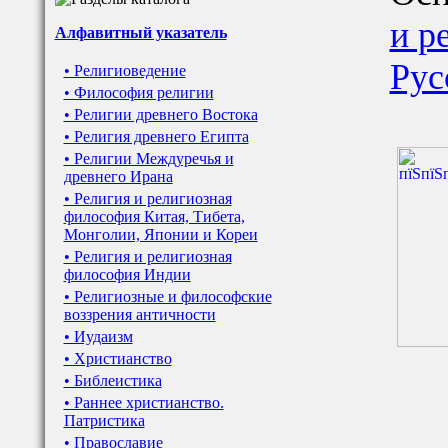
и р
Алфавитный указатель
Рус
• Религиоведение
• Философия религии
• Религии древнего Востока
• Религия древнего Египта
• Религии Междуречья и
древнего Ирана
• Религия и религиозная
философия Китая, Тибета,
Монголии, Японии и Кореи
• Религия и религиозная
философия Индии
• Религиозные и философские
воззрения античности
• Иудаизм
• Христианство
• Библеистика
• Раннее христианство.
Патристика
• Православие