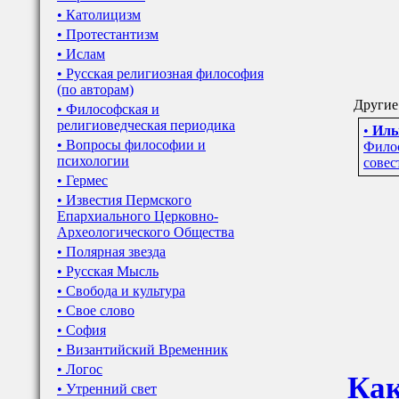
• Католицизм
• Протестантизм
• Ислам
• Русская религиозная философия
(по авторам)
Другие
• Философская и
религиоведческая периодика
•
Иль
• Вопросы философии и
Филос
психологии
совес
• Гермес
• Известия Пермского
Епархиального Церковно-
Археологического Общества
• Полярная звезда
• Русская Мысль
• Свобода и культура
• Свое слово
• София
• Византийский Временник
• Логос
Как
• Утренний свет