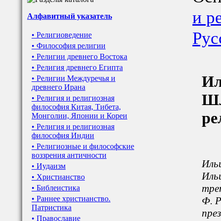
и р
Алфавитный указатель
Рус
• Религиоведение
• Философия религии
• Религии древнего Востока
• Религия древнего Египта
Ил
• Религии Междуречья и
древнего Ирана
Шл
• Религия и религиозная
философия Китая, Тибета,
ре
Монголии, Японии и Кореи
• Религия и религиозная
философия Индии
• Религиозные и философские
воззрения античности
Ильи
• Иудаизм
Ильи
• Христианство
трет
• Библеистика
• Раннее христианство.
Ф. Р
Патристика
пре
• Православие