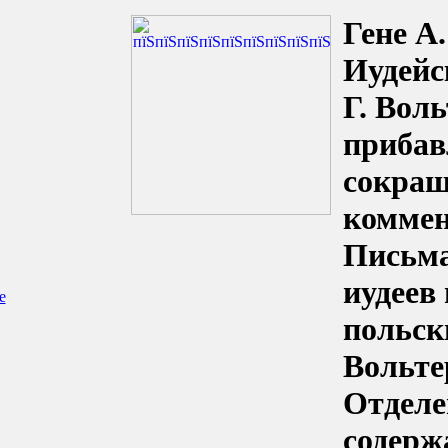
Гене А.
Иудейс
Г. Воль
прибав
сокращ
коммент
Письма
иудеев
е
польски
Вольте
Отделе
содерж