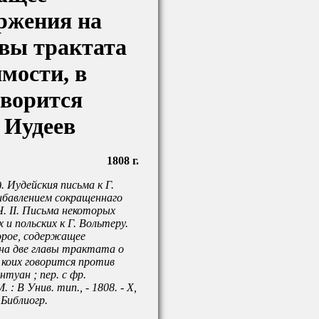
ржения на
авы трактата
имости, в
оворится
 Иудеев
1808 г.
. Иудейския письма к Г.
ибавлением сокращеннаго
. II. Письма некоторых
 и польских к Г. Вольтеру.
рое, содержащее
на две главы трактата о
 коих говорится против
нтуан ; пер. с фр.
. : В Унив. тип., - 1808. - X,
- Библиогр.