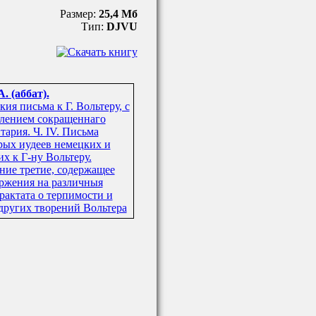
Размер:
25,4 Мб
Тип:
DJVU
А. (аббат).
ия письма к Г. Вольтеру, с
лением сокращеннаго
тария. Ч. IV. Письма
рых иудеев немецких и
х к Г-ну Вольтеру.
ние третие, содержащее
ржения на различныя
трактата о терпимости и
 других творений Вольтера