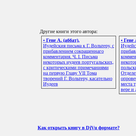
Другие книги этого автора:
•
Гене А. (аббат).
•
Гене 
Иудейския письма к Г. Вольтеру, с
Иудейск
прибавлением сокращеннаго
прибав
комментария. Ч. I. Письма
коммен
некоторых иудеев португальских,
некото
с критическими примечаниями
польски
на первую Главу VII Тома
Отделе
творений Г. Вольтеру, касательно
опрове
Иудеев
места 
вере и
Как открыть книгу в DjVu формате?