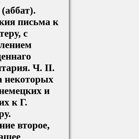
 (аббат).
кия письма к
теру, с
лением
еннаго
ария. Ч. II.
 некоторых
 немецких и
х к Г.
ру.
ние второе,
ащее