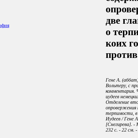
опрове
две гл
офия
о терп
коих г
против
Гене А. (аббат)
Вольтеру, с пр
комментария. Ч
иудеев немецких
Отделение вто
опровержения 
терпимости, в
Иудеев / Гене А
[Снегирева]. - М
232 с. - 22 см. 