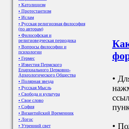
• Католицизм
• Протестантизм
• Ислам
• Русская религиозная философия
(по авторам)
• Философская и
религиоведческая периодика
Как
• Вопросы философии и
психологии
фор
• Гермес
• Известия Пермского
Епархиального Церковно-
Археологического Общества
• Дл
• Полярная звезда
наж
• Русская Мысль
• Свобода и культура
ссыл
• Свое слово
пунк
• София
• Византийский Временник
• Логос
• По
• Утренний свет