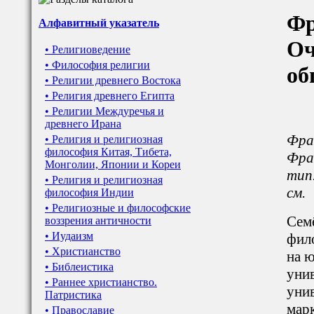
Фр
Алфавитный указатель
Оч
• Религиоведение
• Философия религии
об
• Религии древнего Востока
• Религия древнего Египта
• Религии Междуречья и
древнего Ирана
Фра
• Религия и религиозная
философия Китая, Тибета,
Фран
Монголии, Японии и Кореи
тип.
• Религия и религиозная
см.
философия Индии
• Религиозные и философские
Сем
воззрения античности
• Иудаизм
фил
• Христианство
на 
• Библеистика
уни
• Раннее христианство.
унив
Патристика
марк
• Православие