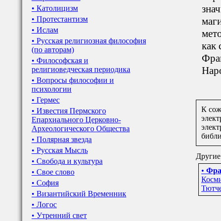
знач
• Католицизм
• Протестантизм
маг
• Ислам
мет
• Русская религиозная философия
как 
(по авторам)
Фра
• Философская и
Нар
религиоведческая периодика
• Вопросы философии и
психологии
• Гермес
К сож
• Известия Пермского
элект
Епархиального Церковно-
элект
Археологического Общества
библ
• Полярная звезда
• Русская Мысль
Другие
• Свобода и культура
•
Фра
• Свое слово
Косми
• София
Тютч
• Византийский Временник
• Логос
• Утренний свет