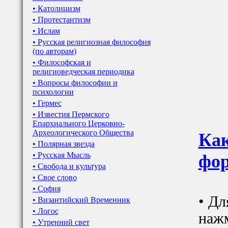
• Католицизм
• Протестантизм
• Ислам
• Русская религиозная философия
(по авторам)
• Философская и
религиоведческая периодика
• Вопросы философии и
психологии
• Гермес
• Известия Пермского
Епархиального Церковно-
Археологического Общества
Как
• Полярная звезда
• Русская Мысль
фор
• Свобода и культура
• Свое слово
• София
• Дл
• Византийский Временник
• Логос
наж
• Утренний свет