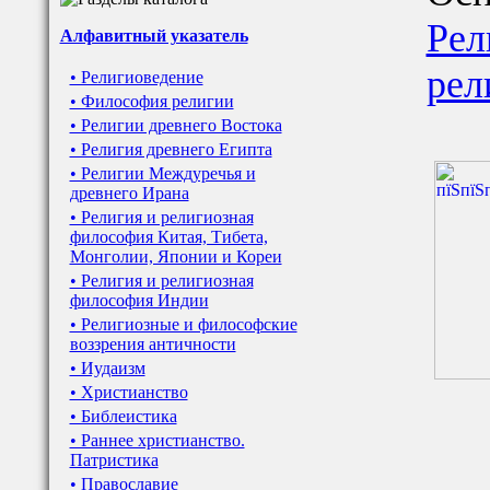
Рел
Алфавитный указатель
рел
• Религиоведение
• Философия религии
• Религии древнего Востока
• Религия древнего Египта
• Религии Междуречья и
древнего Ирана
• Религия и религиозная
философия Китая, Тибета,
Монголии, Японии и Кореи
• Религия и религиозная
философия Индии
• Религиозные и философские
воззрения античности
• Иудаизм
• Христианство
• Библеистика
• Раннее христианство.
Патристика
• Православие