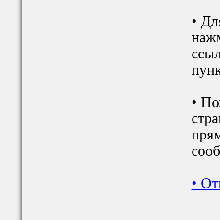
• Дл
наж
ссыл
пунк
• По
стра
прям
сооб
•
От