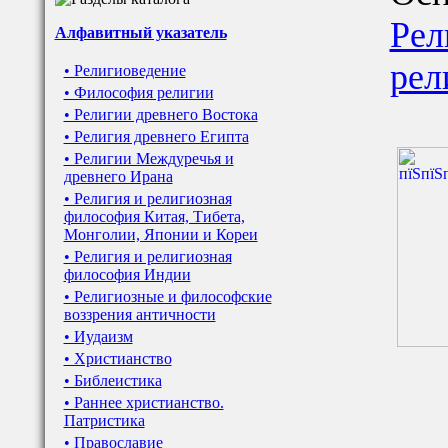
Рел
Алфавитный указатель
рел
• Религиоведение
• Философия религии
• Религии древнего Востока
• Религия древнего Египта
• Религии Междуречья и
древнего Ирана
• Религия и религиозная
философия Китая, Тибета,
Монголии, Японии и Кореи
• Религия и религиозная
философия Индии
• Религиозные и философские
воззрения античности
• Иудаизм
• Христианство
• Библеистика
• Раннее христианство.
Патристика
• Православие