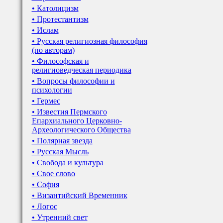
• Католицизм
• Протестантизм
• Ислам
• Русская религиозная философия
(по авторам)
• Философская и
религиоведческая периодика
• Вопросы философии и
психологии
• Гермес
• Известия Пермского
Епархиального Церковно-
Археологического Общества
• Полярная звезда
• Русская Мысль
• Свобода и культура
• Свое слово
• София
• Византийский Временник
• Логос
• Утренний свет