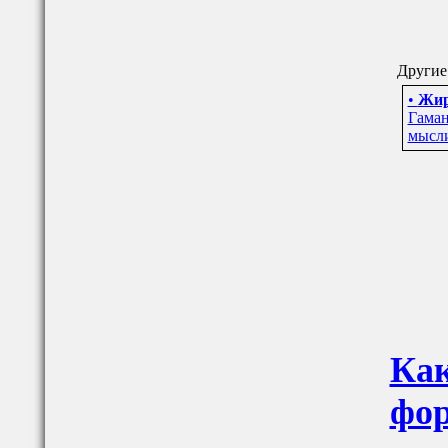
Другие 
•
Жир
Гаман
мысл
Как
фор