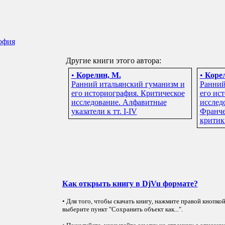
офия
Другие книги этого автора:
•
Корелин, М.
•
Корел
Ранний итальянский гуманизм и
Ранний
его историография. Критическое
его ис
исследование. Алфавитные
исследов
указатели к тт. I-IV
Франче
критик
Как открыть книгу в DjVu формате?
• Для того, чтобы скачать книгу, нажмите правой кнопко
выберите пункт "Сохранить объект как...".