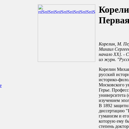
Корели
Первая
Корелин, М. Пе
Михаил Сергееви
начало XX]. - С
из журн. "Русск
Корелин Михаи
русский истор
историко-фило
Московского ун
е
Герье. Профес
университета (
изучением эпо
В 1892 защити
диссертацию "
гуманизм и его
которую ему б
степень доктор