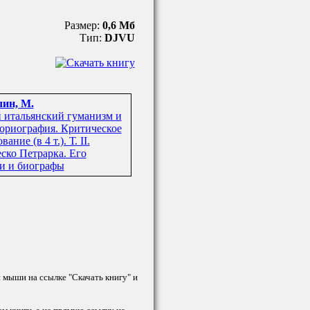
Размер:
0,6 Мб
Тип:
DJVU
ин, М.
 итальянский гуманизм и
ториография. Критическое
ание (в 4 т.). Т. II.
ско Петрарка. Его
и и биографы
й мыши на ссылке "Скачать книгу" и