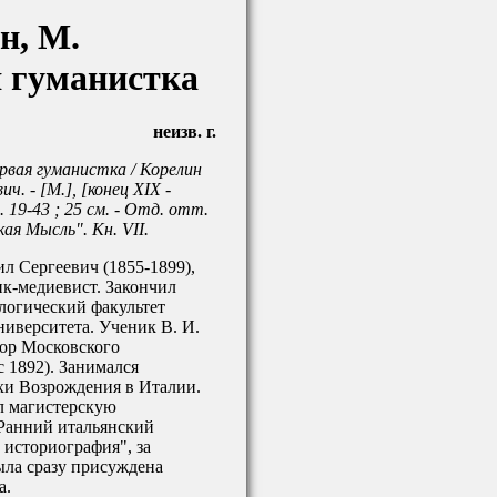
н, М.
 гуманистка
неизв. г.
рвая гуманистка / Корелин
ч. - [М.], [конец XIX -
. 19-43 ; 25 см. - Отд. отт.
ая Мысль". Кн. VII.
л Сергеевич (1855-1899),
ик-медиевист. Закончил
логический факультет
иверситета. Ученик В. И.
сор Московского
с 1892). Занимался
хи Возрождения в Италии.
л магистерскую
Ранний итальянский
 историография", за
ыла сразу присуждена
а.