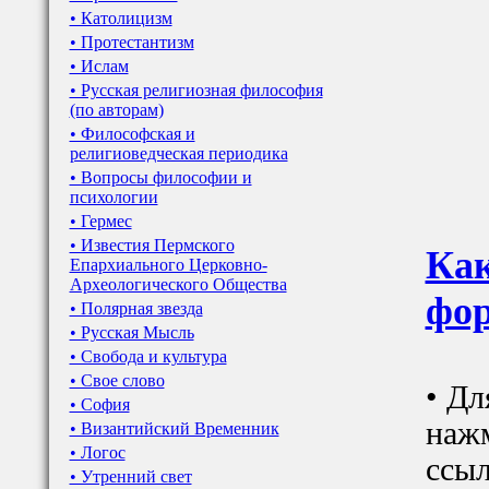
• Католицизм
• Протестантизм
• Ислам
• Русская религиозная философия
(по авторам)
• Философская и
религиоведческая периодика
• Вопросы философии и
психологии
• Гермес
• Известия Пермского
Как
Епархиального Церковно-
Археологического Общества
фор
• Полярная звезда
• Русская Мысль
• Свобода и культура
• Свое слово
• Дл
• София
наж
• Византийский Временник
• Логос
ссыл
• Утренний свет