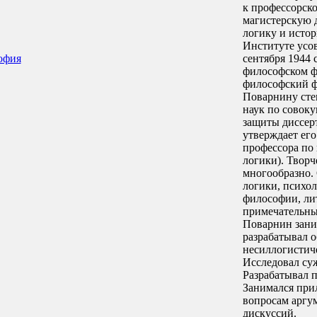
к профессорск
магистерскую 
логику и исто
Институте усо
офия
сентября 1944 
философском фа
философский ф
Поварнину сте
наук по совоку
защиты диссер
утверждает его
профессора по
логики). Творч
многообразно. 
логики, психо
философии, ли
примечательны 
Поварнин зани
разрабатывал 
несиллогистич
Исследовал су
Разрабатывал 
Занимался при
вопросам аргу
дискуссий.