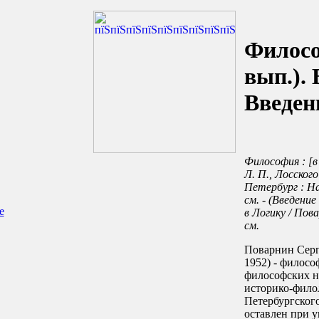
Филосо
вып.). 
Введен
Философия : [в 
Л. П., Лосского
Петербург : На
см. - (Введение
е
в Логику / Повар
см.
Поварнин Серг
1952) - филосо
философских н
историко-фило
Петербургского
оставлен при у