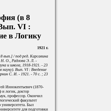
фия (в 8
Вып. VI :
ие в Логику
1921 г.
8 вып.] / под ред. Карсавина
 Н. О., Радлова Э. Л. -
ука и школа, 1918-1921. - 23
 в науку). Вып. VI : Введение
нин С. И. - 1921. - 70 с. ; 23
ей Иннокентьевич (1870-
ф и логик, доктор
аук, профессор. Окончил
логический факультет
 университета. Был
ниверситете для подготовки