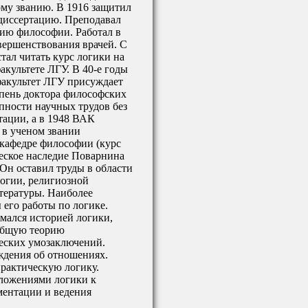
ому званию. В 1916 защитил
диссертацию. Преподавал
рию философии. Работал в
вершенствования врачей. С
стал читать курс логики на
культете ЛГУ. В 40-е годы
акультет ЛГУ присуждает
пень доктора философских
пности научных трудов без
тации, а в 1948 ВАК
 в ученом звании
 кафедре философии (курс
еское наследие Поварнина
Он оставил труды в области
логии, религиозной
тературы. Наиболее
его работы по логике.
мался историей логики,
общую теорию
еских умозаключений.
ждения об отношениях.
практическую логику.
ложениями логики к
ментации и ведения