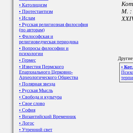
Котл
• Католицизм
М. :
• Протестантизм
XXIV
• Ислам
• Русская религиозная философия
(по авторам)
• Философская и
религиоведческая периодика
• Вопросы философии и
психологии
Другие
• Гермес
• Известия Пермского
•
Кот
Епархиального Церковно-
Псих
Археологического Общества
терп
• Полярная звезда
• Русская Мысль
• Свобода и культура
• Свое слово
• София
• Византийский Временник
• Логос
• Утренний свет