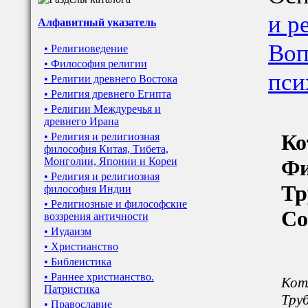
и р
Алфавитный указатель
Воп
• Религиоведение
• Философия религии
пси
• Религии древнего Востока
• Религия древнего Египта
• Религии Междуречья и
древнего Ирана
Ко
• Религия и религиозная
философия Китая, Тибета,
Монголии, Японии и Кореи
Фи
• Религия и религиозная
Тр
философия Индии
• Религиозные и философские
Со
воззрения античности
• Иудаизм
• Христианство
• Библеистика
• Раннее христианство.
Котл
Патристика
Труб
• Православие