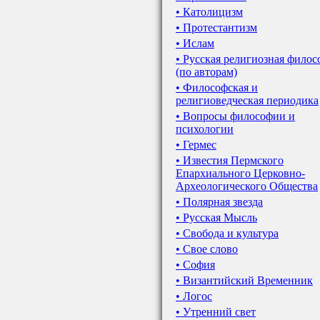
• Католицизм
• Протестантизм
• Ислам
• Русская религиозная фило
(по авторам)
• Философская и
религиоведческая периодика
• Вопросы философии и
психологии
• Гермес
• Известия Пермского
Епархиального Церковно-
Археологического Общества
• Полярная звезда
• Русская Мысль
• Свобода и культура
• Свое слово
• София
• Византийский Временник
• Логос
• Утренний свет