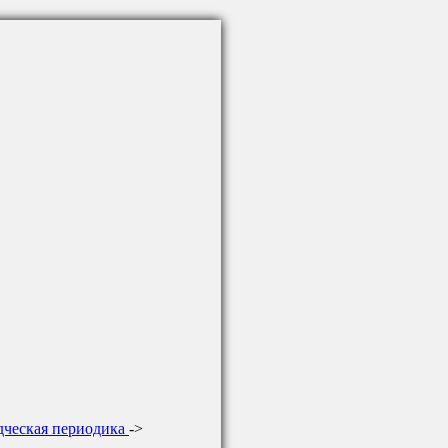
дческая периодика
->