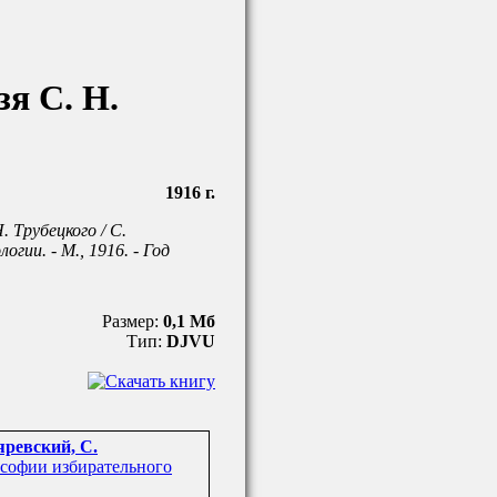
я С. Н.
1916 г.
. Трубецкого / С.
гии. - М., 1916. - Год
Размер:
0,1 Мб
Тип:
DJVU
ревский, С.
софии избирательного