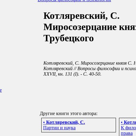
Котляревский, С.
Миросозерцание княз
Трубецкого
Котляревский, С. Миросозерцание князя С. Н
Котляревский // Вопросы философии и психоло
XXVII, кн. 131 (I). - С. 40-50.
е
Другие книги этого автора:
•
Котляревский, С.
•
Котля
Партии и наука
К фило
права