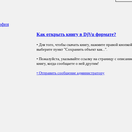
софия
Как открыть книгу в DjVu формате?
• Для того, чтобы скачать книгу, нажмите правой кнопко
выберите пункт "Сохранить объект как...".
• Пожалуйста, указывайте ссылку на страницу с описани
книгу, когда сообщаете о ней другим!
•
Отправить сообщение администратору