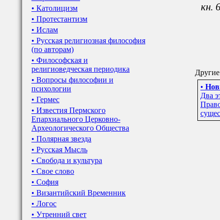
кн. 
• Католицизм
• Протестантизм
• Ислам
• Русская религиозная философия
(по авторам)
• Философская и
религиоведческая периодика
Другие
• Вопросы философии и
•
Нов
психологии
Два эт
• Гермес
Право
• Известия Пермского
сущес
Епархиального Церковно-
Археологического Общества
• Полярная звезда
• Русская Мысль
• Свобода и культура
• Свое слово
• София
• Византийский Временник
• Логос
• Утренний свет