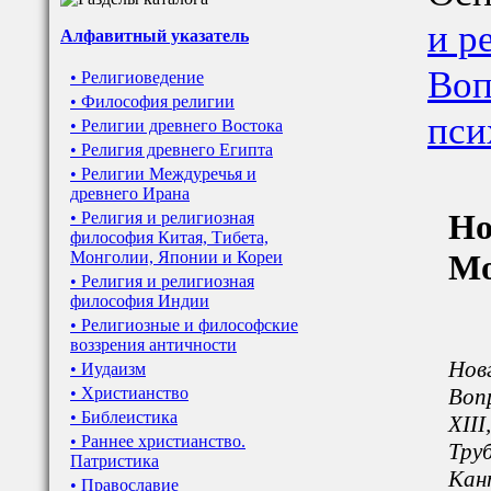
и р
Алфавитный указатель
Воп
• Религиоведение
• Философия религии
пси
• Религии древнего Востока
• Религия древнего Египта
• Религии Междуречья и
древнего Ирана
Но
• Религия и религиозная
философия Китая, Тибета,
Монголии, Японии и Кореи
Мо
• Религия и религиозная
философия Индии
• Религиозные и философские
воззрения античности
Новг
• Иудаизм
• Христианство
Вопр
• Библеистика
XIII
• Раннее христианство.
Тру
Патристика
Кант
• Православие