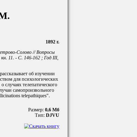
М.
1892 г.
Петрово-Солово // Вопросы
кн. 11. - С. 146-162 ; Год III,
 рассказывает об изучении
ством для психологических
 о случаях телепатического
случаи самопроизвольного
cinations telepathiques".
Размер:
0,6 Мб
Тип:
DJVU