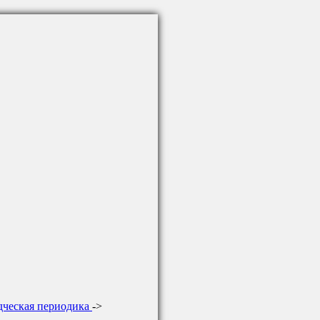
дческая периодика
->