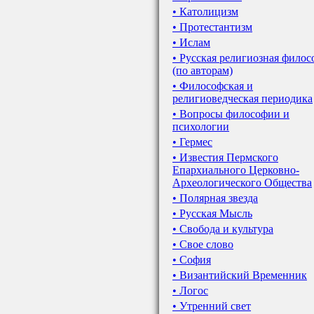
• Католицизм
• Протестантизм
• Ислам
• Русская религиозная фило
(по авторам)
• Философская и
религиоведческая периодика
• Вопросы философии и
психологии
• Гермес
• Известия Пермского
Епархиального Церковно-
Археологического Общества
• Полярная звезда
• Русская Мысль
• Свобода и культура
• Свое слово
• София
• Византийский Временник
• Логос
• Утренний свет