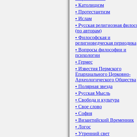
• Католицизм
• Протестантизм
• Ислам
• Русская религиозная фило
(по авторам)
• Философская и
религиоведческая периодика
• Вопросы философии и
психологии
• Гермес
• Известия Пермского
Епархиального Церковно-
Археологического Общества
• Полярная звезда
• Русская Мысль
• Свобода и культура
• Свое слово
• София
• Византийский Временник
• Логос
• Утренний свет