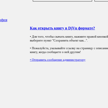
софия
Как открыть книгу в DjVu формате?
• Для того, чтобы скачать книгу, нажмите правой кнопко
выберите пункт "Сохранить объект как...".
• Пожалуйста, указывайте ссылку на страницу с описани
книгу, когда сообщаете о ней другим!
•
Отправить сообщение администратору