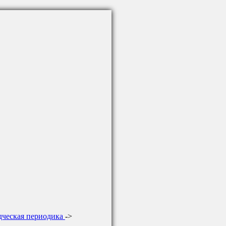
дческая периодика
->