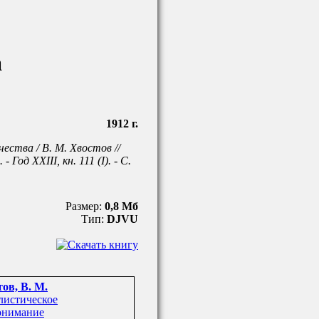
а
1912 г.
ества / В. М. Хвостов //
Год XXIII, кн. 111 (I). - С.
Размер:
0,8 Мб
Тип:
DJVU
ов, В. М.
истическое
онимание