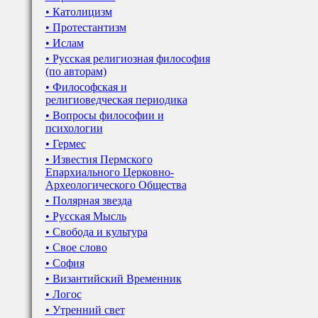
• Католицизм
• Протестантизм
• Ислам
• Русская религиозная философия
(по авторам)
• Философская и
религиоведческая периодика
• Вопросы философии и
психологии
• Гермес
• Известия Пермского
Епархиального Церковно-
Археологического Общества
• Полярная звезда
• Русская Мысль
• Свобода и культура
• Свое слово
• София
• Византийский Временник
• Логос
• Утренний свет