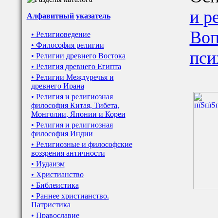
и р
Алфавитный указатель
Воп
• Религиоведение
• Философия религии
пси
• Религии древнего Востока
• Религия древнего Египта
• Религии Междуречья и
древнего Ирана
• Религия и религиозная
философия Китая, Тибета,
Монголии, Японии и Кореи
• Религия и религиозная
философия Индии
• Религиозные и философские
воззрения античности
• Иудаизм
• Христианство
• Библеистика
• Раннее христианство.
Патристика
• Православие