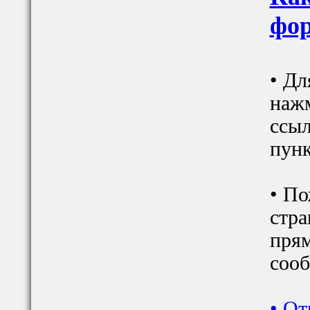
фор
• Дл
наж
ссыл
пунк
• По
стра
прям
сооб
•
От