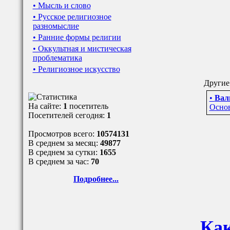
• Мысль и слово
• Русское религиозное
разномыслие
• Ранние формы религии
• Оккультная и мистическая
проблематика
• Религиозное искусство
Другие 
•
Валь
На сайте:
1
посетитель
Основ
Посетителей сегодня:
1
Просмотров всего:
10574131
В среднем за месяц:
49877
В среднем за сутки:
1655
В среднем за час:
70
Подробнее...
Как