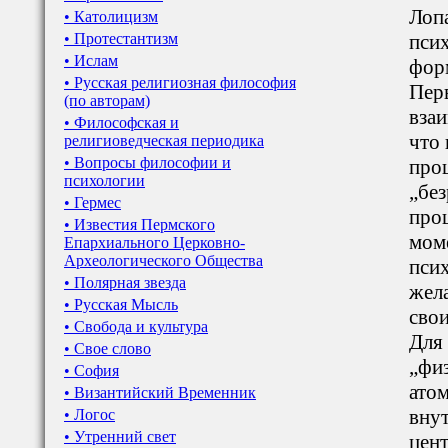
Лопа
• Католицизм
• Протестантизм
псих
• Ислам
фор
• Русская религиозная философия
Пер
(по авторам)
взаи
• Философская и
что
религиоведческая периодика
• Вопросы философии и
проц
психологии
„бе
• Гермес
про
• Известия Пермского
мом
Епархиального Церковно-
Археологического Общества
псих
• Полярная звезда
жела
• Русская Мысль
свои
• Свобода и культура
Для 
• Свое слово
„физ
• София
атом
• Византийский Временник
вну
• Логос
• Утренний свет
цен