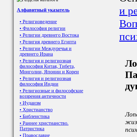
и р
Алфавитный указатель
Воп
• Религиоведение
• Философия религии
пси
• Религии древнего Востока
• Религия древнего Египта
• Религии Междуречья и
древнего Ирана
Ло
• Религия и религиозная
философия Китая, Тибета,
Монголии, Японии и Кореи
Па
• Религия и религиозная
ду
философия Индии
• Религиозные и философские
воззрения античности
• Иудаизм
• Христианство
Лоп
• Библеистика
жиз
• Раннее христианство.
Патристика
псих
• Православие