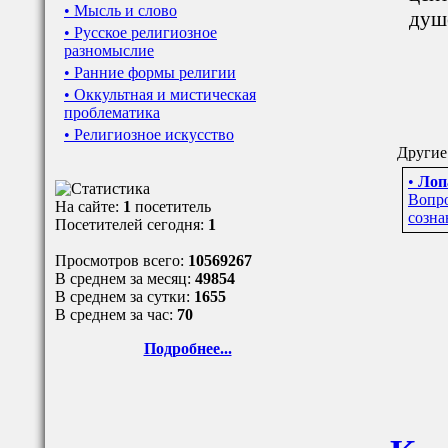
• Мысль и слово
душ
• Русское религиозное
разномыслие
• Ранние формы религии
• Оккультная и мистическая
проблематика
• Религиозное искусство
Другие
•
Лоп
Вопро
На сайте:
1
посетитель
созна
Посетителей сегодня:
1
Просмотров всего:
10569267
В среднем за месяц:
49854
В среднем за сутки:
1655
В среднем за час:
70
Подробнее...