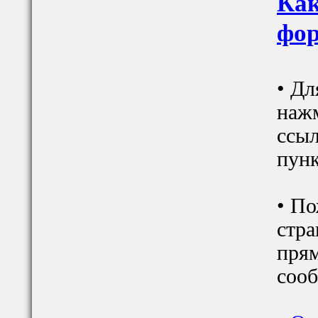
Как
фор
• Дл
наж
ссыл
пунк
• По
стра
прям
сооб