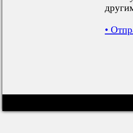
други
•
Отпр
Copyright © relig-library.pspu.ru 2008-2026
Проект создан при финансовой поддержке РФФИ (грант № 07