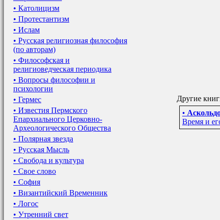
• Католицизм
• Протестантизм
• Ислам
• Русская религиозная философия
(по авторам)
• Философская и
религиоведческая периодика
• Вопросы философии и
психологии
Другие книги
• Гермес
• Известия Пермского
•
Аскольдо
Епархиального Церковно-
Время и е
Археологического Общества
• Полярная звезда
• Русская Мысль
• Свобода и культура
• Свое слово
• София
• Византийский Временник
• Логос
• Утренний свет