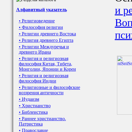
и р
Алфавитный указатель
Воп
• Религиоведение
• Философия религии
пси
• Религии древнего Востока
• Религия древнего Египта
• Религии Междуречья и
древнего Ирана
• Религия и религиозная
философия Китая, Тибета,
Монголии, Японии и Кореи
• Религия и религиозная
философия Индии
• Религиозные и философские
воззрения античности
• Иудаизм
• Христианство
• Библеистика
• Раннее христианство.
Патристика
• Православие