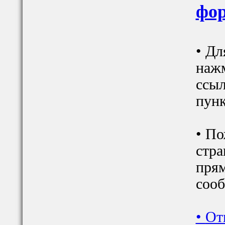
фор
• Дл
наж
ссыл
пунк
• По
стра
прям
сооб
•
От