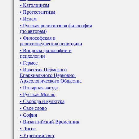
• Католицизм
• Протестантизм
• Ислам
• Русская религиозная философия
(по авторам)
• Философская и
религиоведческая периодика
• Вопросы философии и
психологии
• Гермес
• Известия Пермского
Епархиального Церковно-
Археологического Общества
• Полярная звезда
• Русская Мысль
• Свобода и культура
• Свое слово
• София
• Византийский Временник
• Логос
• Утренний свет