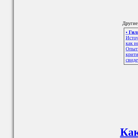
Другие 
•
Гиля
Источ
как и
Опыт 
крити
свиде
Как