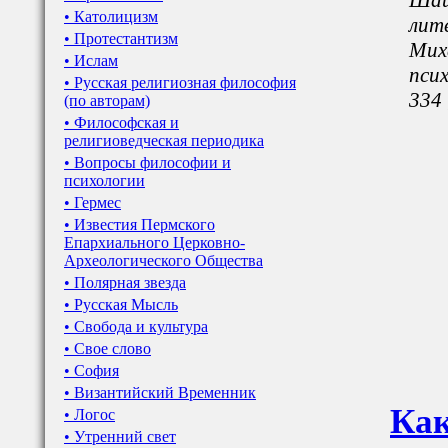
Шай
• Католицизм
лит
• Протестантизм
Мих
• Ислам
псих
• Русская религиозная философия
334 
(по авторам)
• Философская и
религиоведческая периодика
• Вопросы философии и
психологии
• Гермес
• Известия Пермского
Епархиального Церковно-
Археологического Общества
• Полярная звезда
• Русская Мысль
• Свобода и культура
• Свое слово
• София
• Византийский Временник
Как
• Логос
• Утренний свет