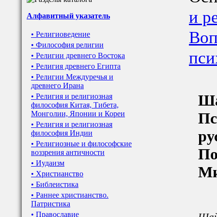
и р
Алфавитный указатель
Воп
• Религиоведение
• Философия религии
пси
• Религии древнего Востока
• Религия древнего Египта
• Религии Междуречья и
древнего Ирана
Ша
• Религия и религиозная
философия Китая, Тибета,
Монголии, Японии и Кореи
Пс
• Религия и религиозная
ру
философия Индии
• Религиозные и философские
По
воззрения античности
• Иудаизм
Ми
• Христианство
• Библеистика
• Раннее христианство.
Патристика
• Православие