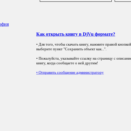
софия
Как открыть книгу в DjVu формате?
• Для того, чтобы скачать книгу, нажмите правой кнопко
выберите пункт "Сохранить объект как...".
• Пожалуйста, указывайте ссылку на страницу с описани
книгу, когда сообщаете о ней другим!
•
Отправить сообщение администратору