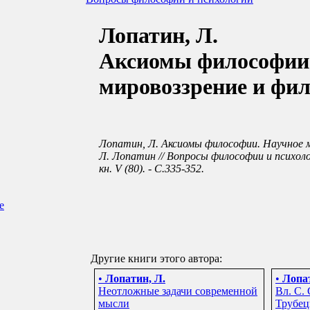
Лопатин, Л.
Аксиомы философии
мировоззрение и фи
Лопатин, Л. Аксиомы философии. Научное м
Л. Лопатин // Вопросы философии и психологи
кн. V (80). - С.335-352.
е
Другие книги этого автора:
•
Лопатин, Л.
•
Лопат
Неотложные задачи современной
Вл. С. 
мысли
Трубец