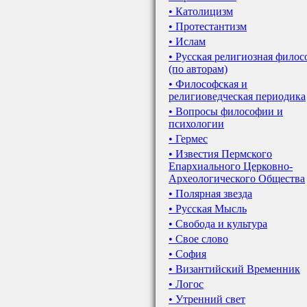
• Католицизм
• Протестантизм
• Ислам
• Русская религиозная фило
(по авторам)
• Философская и
религиоведческая периодика
• Вопросы философии и
психологии
• Гермес
• Известия Пермского
Епархиального Церковно-
Археологического Общества
• Полярная звезда
• Русская Мысль
• Свобода и культура
• Свое слово
• София
• Византийский Временник
• Логос
• Утренний свет