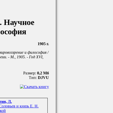
. Научное
лософия
1905 г.
ировоззрение и философия /
и. - М., 1905. - Год XVI,
Размер:
0,2 Мб
Тип:
DJVU
ин, Л.
Соловьев и князь Е. Н.
кой