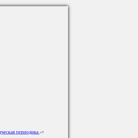
дческая периодика
->