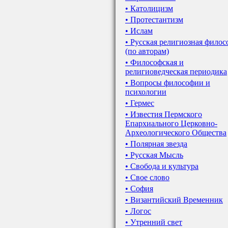
• Католицизм
• Протестантизм
• Ислам
• Русская религиозная фило
(по авторам)
• Философская и
религиоведческая периодика
• Вопросы философии и
психологии
• Гермес
• Известия Пермского
Епархиального Церковно-
Археологического Общества
• Полярная звезда
• Русская Мысль
• Свобода и культура
• Свое слово
• София
• Византийский Временник
• Логос
• Утренний свет