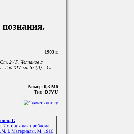
 познания.
1903 г.
т. 2 / Г. Челпанов //
Год XIV, кн. 67 (II). - С.
Размер:
0,3 Мб
Тип:
DJVU
нов, Г.
т. История как проблема
 Ч. I. Материалы. М. 1916