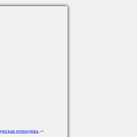
дческая периодика
->