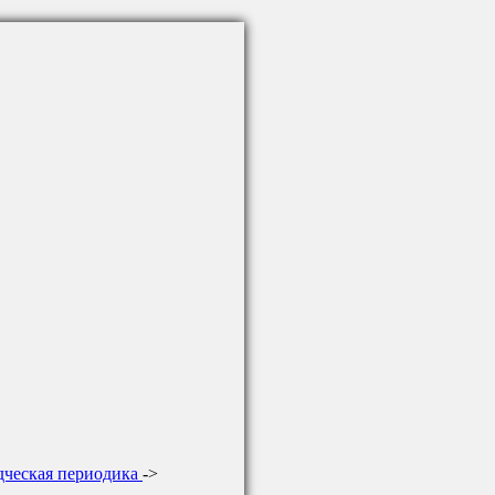
дческая периодика
->