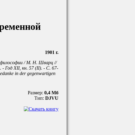
временной
1901 г.
философии / М. Н. Шварц //
Год XII, кн. 57 (II). - С. 67-
gedanke in der gegenwartigen
Размер:
0,4 Мб
Тип:
DJVU