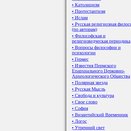
• Католицизм
• Протестантизм
• Ислам
• Русская религиозная фило
(по авторам)
• Философская и
религиоведческая периодика
• Вопросы философии и
психологии
• Гермес
• Известия Пермского
Епархиального Церковно-
Археологического Общества
• Полярная звезда
• Русская Мысль
• Свобода и культура
• Свое слово
• София
• Византийский Временник
• Логос
• Утренний свет