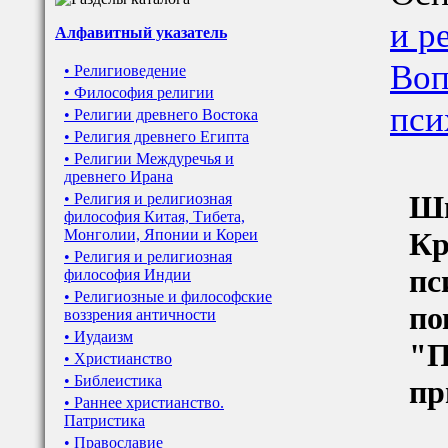
и р
Алфавитный указатель
Воп
• Религиоведение
• Философия религии
пси
• Религии древнего Востока
• Религия древнего Египта
• Религии Междуречья и
древнего Ирана
Шп
• Религия и религиозная
философия Китая, Тибета,
Монголии, Японии и Кореи
Кр
• Религия и религиозная
пс
философия Индии
• Религиозные и философские
по
воззрения античности
• Иудаизм
"П
• Христианство
• Библеистика
пр
• Раннее христианство.
Патристика
• Православие