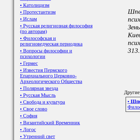
• Католицизм
Шпе
• Протестантизм
псих
• Ислам
• Русская религиозная философия
Зен
(по авторам)
Киев
• Философская и
псих
религиоведческая периодика
313.
• Вопросы философии и
психологии
• Гермес
• Известия Пермского
Епархиального Церковно-
Археологического Общества
• Полярная звезда
Другие
• Русская Мысль
•
Шпе
• Свобода и культура
Филос
• Свое слово
• София
• Византийский Временник
• Логос
• Утренний свет