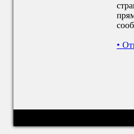
стра
прям
сооб
•
От
Copyright © relig-library.pspu.ru 2008-2026
Проект создан при финансовой поддержке РФФИ (грант 